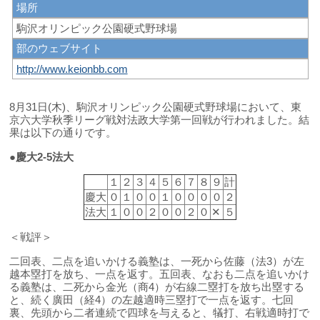
場所
駒沢オリンピック公園硬式野球場
部のウェブサイト
http://www.keionbb.com
8月31日(木)、駒沢オリンピック公園硬式野球場において、東
京六大学秋季リーグ戦対法政大学第一回戦が行われました。結
果は以下の通りです。
●慶大2-5法大
１
２
３
４
５
６
７
８
９
計
慶大
０
１
０
０
１
０
０
０
０
２
法大
１
０
０
２
０
０
２
０
✕
５
＜戦評＞
二回表、二点を追いかける義塾は、一死から佐藤（法3）が左
越本塁打を放ち、一点を返す。五回表、なおも二点を追いかけ
る義塾は、二死から金光（商4）が右線二塁打を放ち出塁する
と、続く廣田（経4）の左越適時三塁打で一点を返す。七回
裏、先頭から二者連続で四球を与えると、犠打、右戦適時打で