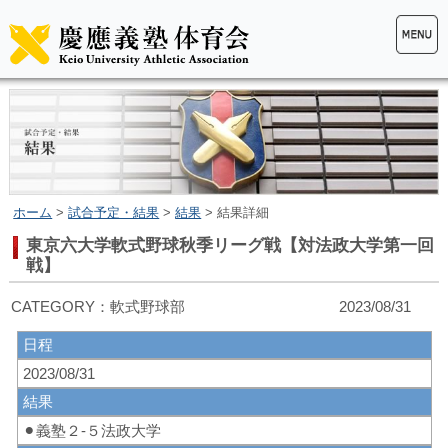
ホーム
>
試合予定・結果
>
結果
> 結果詳細
東京六大学軟式野球秋季リーグ戦【対法政大学第一回
戦】
CATEGORY：軟式野球部 2023/08/31
日程
2023/08/31
結果
⚫︎義塾２-５法政大学