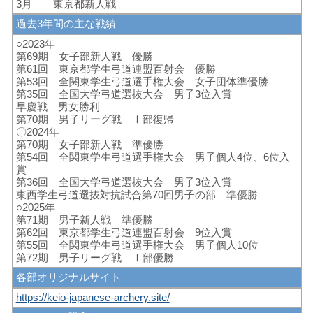
3月 東京都新人戦
過去3年間の主な戦績
○2023年
第69期 女子部新人戦 優勝
第61回 東京都学生弓道連盟百射会 優勝
第53回 全関東学生弓道選手権大会 女子団体準優勝
第35回 全国大学弓道選抜大会 男子3位入賞
早慶戦 男女勝利
第70期 男子リーグ戦 Ⅰ部復帰
〇2024年
第70期 女子部新人戦 準優勝
第54回 全関東学生弓道選手権大会 男子個人4位、6位入
賞
第36回 全国大学弓道選抜大会 男子3位入賞
東西学生弓道選抜対抗試合第70回男子の部 準優勝
○2025年
第71期 男子新人戦 準優勝
第62回 東京都学生弓道連盟百射会 9位入賞
第55回 全関東学生弓道選手権大会 男子個人10位
第72期 男子リーグ戦 Ⅰ部優勝
各部オリジナルサイト
https://keio-japanese-archery.site/