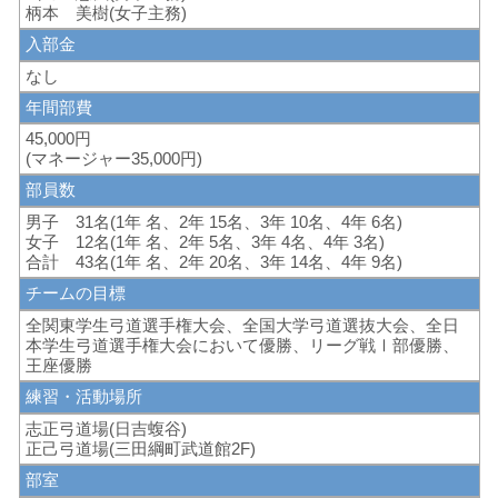
柄本 美樹(女子主務)
入部金
なし
年間部費
45,000円
(マネージャー35,000円)
部員数
男子 31名(1年 名、2年 15名、3年 10名、4年 6名)
女子 12名(1年 名、2年 5名、3年 4名、4年 3名)
合計 43名(1年 名、2年 20名、3年 14名、4年 9名)
チームの目標
全関東学生弓道選手権大会、全国大学弓道選抜大会、全日
本学生弓道選手権大会において優勝、リーグ戦Ⅰ部優勝、
王座優勝
練習・活動場所
志正弓道場(日吉蝮谷)
正己弓道場(三田綱町武道館2F)
部室