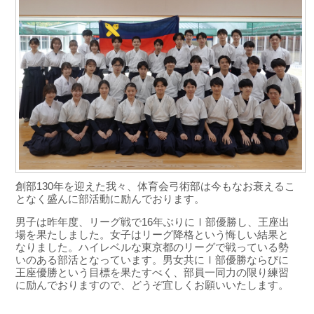
創部130年を迎えた我々、体育会弓術部は今もなお衰えるこ
となく盛んに部活動に励んでおります。
男子は昨年度、リーグ戦で16年ぶりにⅠ部優勝し、王座出
場を果たしました。女子はリーグ降格という悔しい結果と
なりました。ハイレベルな東京都のリーグで戦っている勢
いのある部活となっています。男女共にⅠ部優勝ならびに
王座優勝という目標を果たすべく、部員一同力の限り練習
に励んでおりますので、どうぞ宜しくお願いいたします。