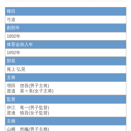
種目
弓道
創部年
1892年
体育会加入年
1892年
部長
尾上 弘晃
主将
増田 啓吾(男子主将)
渡邉 菜々美(女子主将)
監督
伊江 竜一(男子監督)
渡邊 慎吾(女子監督)
主務
山﨑 悠楓(男子主務)