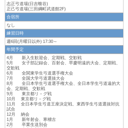
志正弓道場(日吉蝮谷)
正己弓道場(三田綱町武道館2F)
合宿所
なし
練習日時
週6回(月曜日以外) 17:30～
年間予定
4月 新入生歓迎会、定期戦、交歓戦
5月 女子部記録会、百射会、早慶明遠的大会、定期戦、
交歓戦
6月 全関東学生弓道選手権大会
7月 全国大学弓道選抜大会
8月 全日本学生弓道選手権大会、全日本学生弓道遠的大
会、定期戦、交歓戦
9月 東京都リ－グ戦
10月 東京都リ－グ戦
11月 全日本学生弓道王座決定戦、東西学生弓道選抜対抗
試合
12月 納会
1月 新年射会、寒稽古
2月 卒業生送別会