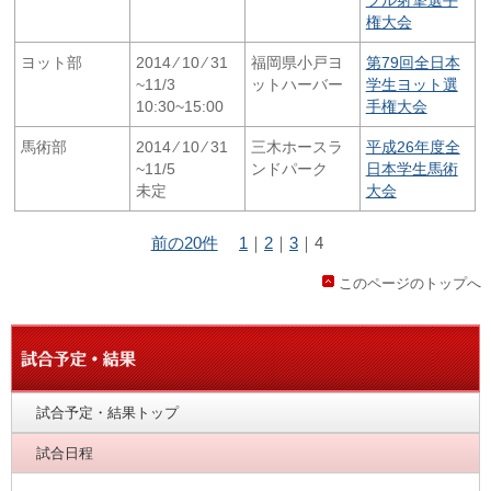
権大会
ヨット部
2014 ⁄ 10 ⁄ 31
福岡県小戸ヨ
第79回全日本
~11/3
ットハーバー
学生ヨット選
10:30~15:00
手権大会
馬術部
2014 ⁄ 10 ⁄ 31
三木ホースラ
平成26年度全
~11/5
ンドパーク
日本学生馬術
未定
大会
前の20件
1
｜
2
｜
3
｜
4
このページのトップへ
試合予定・結果トップ
試合日程