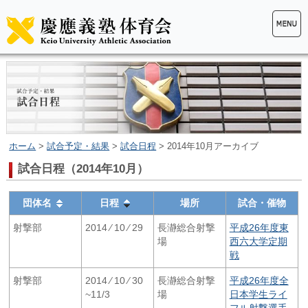
ホーム
>
試合予定・結果
>
試合日程
> 2014年10月アーカイブ
試合日程（2014年10月）
団体名
日程
場所
試合・催物
射撃部
2014 ⁄ 10 ⁄ 29
長瀞総合射撃
平成26年度東
場
西六大学定期
戦
射撃部
2014 ⁄ 10 ⁄ 30
長瀞総合射撃
平成26年度全
~11/3
場
日本学生ライ
フル射撃選手