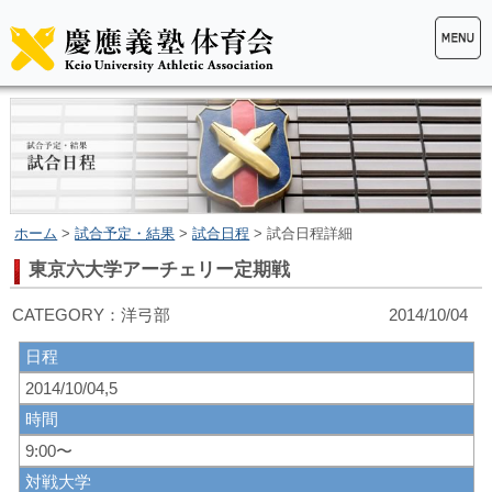
ホーム
>
試合予定・結果
>
試合日程
> 試合日程詳細
東京六大学アーチェリー定期戦
CATEGORY：洋弓部 2014/10/04
日程
2014/10/04,5
時間
9:00〜
対戦大学