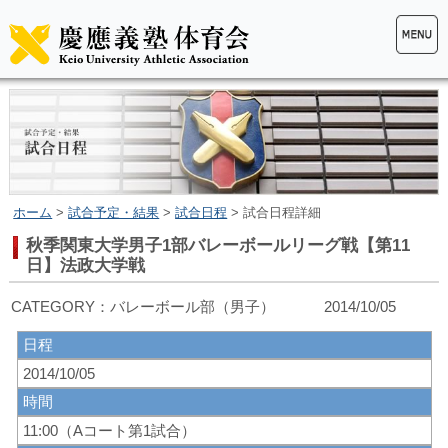
ホーム
>
試合予定・結果
>
試合日程
> 試合日程詳細
秋季関東大学男子1部バレーボールリーグ戦【第11
日】法政大学戦
CATEGORY：バレーボール部（男子） 2014/10/05
日程
2014/10/05
時間
11:00（Aコート第1試合）