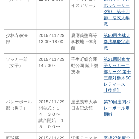
イスアリーナ
ホッケーリー
グ戦 第十四
節 法政大学
戦
少林寺拳法
2015 ⁄ 11 ⁄ 29
慶應義塾高等
第50回少林寺
部
13:00~18:00
学校地下体育
拳法早慶定期
館
戦
ソッカー部
2015 ⁄ 11 ⁄ 29
壬生町総合運
第21回関東女
（女子）
14：30～
動公園 陸上競
子サッカー二
技場
部リーグ 第十
三節対栃木SC
レディース
【後期】
バレーボール
2015 ⁄ 11 ⁄ 29
慶應義塾大学
第70回慶関バ
部（男子）
開会式：１
日吉記念館
レーボール定
４：３０〜
期戦
試合開始：１
５：００〜
庭球部
2015 ⁄ 11 ⁄ 29
江坂テニスセ
平成27年度全