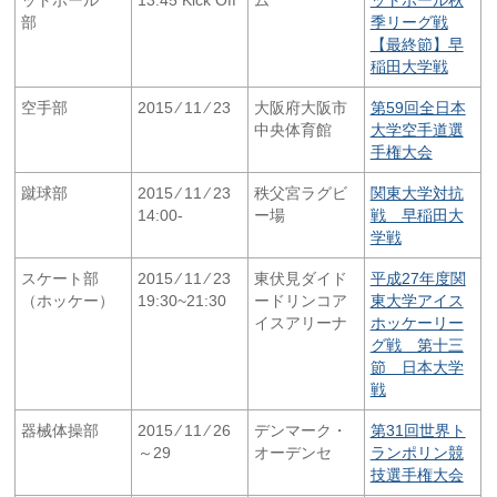
部
季リーグ戦
【最終節】早
稲田大学戦
空手部
2015 ⁄ 11 ⁄ 23
大阪府大阪市
第59回全日本
中央体育館
大学空手道選
手権大会
蹴球部
2015 ⁄ 11 ⁄ 23
秩父宮ラグビ
関東大学対抗
14:00-
ー場
戦 早稲田大
学戦
スケート部
2015 ⁄ 11 ⁄ 23
東伏見ダイド
平成27年度関
（ホッケー）
19:30~21:30
ードリンコア
東大学アイス
イスアリーナ
ホッケーリー
グ戦 第十三
節 日本大学
戦
器械体操部
2015 ⁄ 11 ⁄ 26
デンマーク・
第31回世界ト
～29
オーデンセ
ランポリン競
技選手権大会