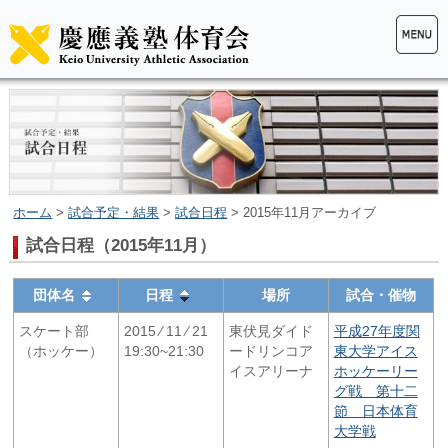
ホーム
>
試合予定・結果
>
試合日程
> 2015年11月アーカイブ
試合日程（2015年11月）
団体名
日程
場所
試合・催物
スケート部
2015 ⁄ 11 ⁄ 21
東伏見ダイド
平成27年度関
（ホッケー）
19:30~21:30
ードリンコア
東大学アイス
イスアリーナ
ホッケーリー
グ戦 第十二
節 日本体育
大学戦