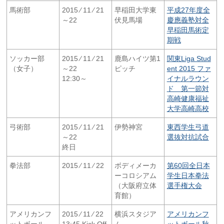
馬術部
2015 ⁄ 11 ⁄ 21
早稲田大学東
平成27年度全
～22
伏見馬場
慶應義塾対全
早稲田馬術定
期戦
ソッカー部
2015 ⁄ 11 ⁄ 21
鹿島ハイツ第1
関東Liga Stud
（女子）
～22
ピッチ
ent 2015 ファ
12:30～
イナルラウン
ド 第一節対
高崎健康福祉
大学高崎高校
弓術部
2015 ⁄ 11 ⁄ 21
伊勢神宮
東西学生弓道
～22
選抜対抗試合
終日
拳法部
2015 ⁄ 11 ⁄ 22
ボディメーカ
第60回全日本
ーコロシアム
学生日本拳法
（大阪府立体
選手権大会
育館）
アメリカンフ
2015 ⁄ 11 ⁄ 22
横浜スタジア
アメリカンフ
ットボール
13:45 Kick Off
ム
ットボール秋