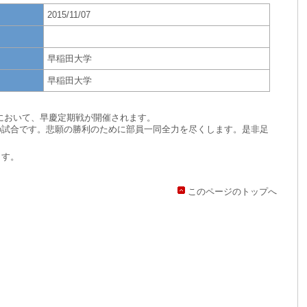
2015/11/07
早稲田大学
早稲田大学
において、早
慶
定期戦が開催されます。
の試合です。悲願の勝利のために部員一同全力を尽くします。
是非足
ます。
このページのトップへ