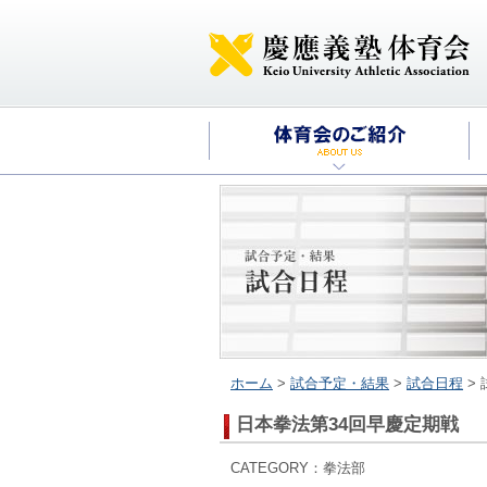
ホーム
>
試合予定・結果
>
試合日程
>
日本拳法第34回早慶定期戦
CATEGORY：拳法部 20