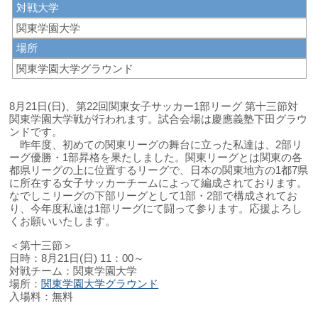
対戦大学
関東学園大学
場所
関東学園大学グラウンド
8月21日(日)、第22回関東女子サッカー1部リーグ 第十三節対
関東学園大学戦が行われます。試合会場は慶應義塾下田グラウ
ンドです。
昨年度、初めての関東リーグの舞台に立った私達は、2部リ
ーグ優勝・1部昇格を果たしました。関東リーグとは関東の各
都県リーグの上に位置するリーグで、日本の関東地方の1都7県
に所在する女子サッカーチームによって編成されております。
なでしこリーグの下部リーグとして1部・2部で構成されてお
り、今年度私達は1部リーグにて闘って参ります。応援よろし
くお願いいたします。
＜第十三節＞
日時：8月21日(日) 11：00～
対戦チーム：関東学園大学
場所：
関東学園大学グラウンド
入場料：無料