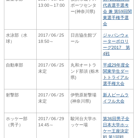
13:00～17:00
ポーツセンタ
代表選手選考
ー(神奈川県)
会 兼 第59回関
東選手権予選
会
水泳部（水
2017 ⁄ 06 ⁄ 25
日吉協生館プ
ジャパンウォ
球）
18:50～
ール
ーターポロリ
ーグ2017 第
4戦
自動車部
2017 ⁄ 06 ⁄ 25
丸和オートラ
平成29年度全
未定
ンド那須 (栃木
関東学生ダー
県)
トトライアル
選手権大会
射撃部
2017 ⁄ 06 ⁄ 25
伊勢原射撃場
新人ビームラ
未定
(神奈川県)
イフル大会
ホッケー部
2017 ⁄ 06 ⁄ 29
駿河台大学ホ
第36回男子全
（男子）
14:45～
ッケー場
日本大学ホッ
ケー王座決定
戦 第1回戦