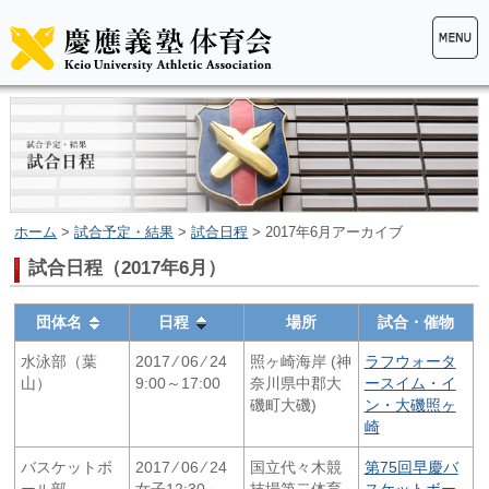
ホーム
>
試合予定・結果
>
試合日程
> 2017年6月アーカイブ
試合日程（2017年6月）
団体名
日程
場所
試合・催物
水泳部（葉
2017 ⁄ 06 ⁄ 24
照ヶ崎海岸 (神
ラフウォータ
山）
9:00～17:00
奈川県中郡大
ースイム・イ
磯町大磯)
ン・大磯照ヶ
崎
バスケットボ
2017 ⁄ 06 ⁄ 24
国立代々木競
第75回早慶バ
ール部
女子12:30～
技場第二体育
スケットボー