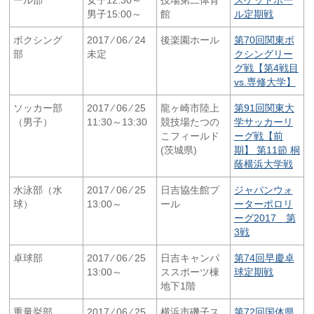
男子15:00～
館
ル定期戦
ボクシング
2017 ⁄ 06 ⁄ 24
後楽園ホール
第70回関東ボ
部
未定
クシングリー
グ戦【第4戦目
vs.専修大学】
ソッカー部
2017 ⁄ 06 ⁄ 25
龍ヶ崎市陸上
第91回関東大
（男子）
11:30～13:30
競技場たつの
学サッカーリ
こフィールド
ーグ戦【前
(茨城県)
期】 第11節 桐
蔭横浜大学戦
水泳部（水
2017 ⁄ 06 ⁄ 25
日吉協生館プ
ジャパンウォ
球）
13:00～
ール
ーターポロリ
ーグ2017 第
3戦
卓球部
2017 ⁄ 06 ⁄ 25
日吉キャンパ
第74回早慶卓
13:00～
ススポーツ棟
球定期戦
地下1階
重量挙部
2017 ⁄ 06 ⁄ 25
横浜市磯子ス
第72回国体県