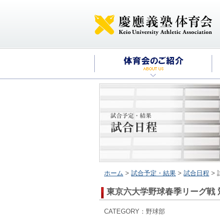
ホーム
>
試合予定・結果
>
試合日程
>
東京六大学野球春季リーグ戦 
CATEGORY：野球部 20