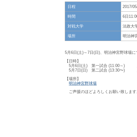
日程
2017/0
時間
6日11:
対戦大学
法政大
場所
明治神
5月6日(土)～7日(日)、明治神宮野
【日時】
5月6日(土) 第一試合 (11:00～
5月7日(日) 第二試合 (13:30〜
【場所】
明治神宮野球場
ご声援のほどよろしくお願い致します