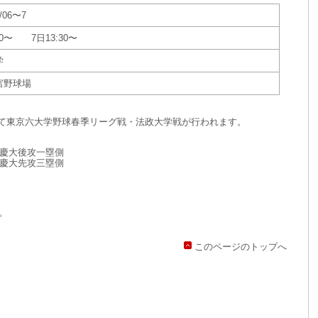
5/06〜7
00〜 7日13:30〜
学
宮野球場
球場にて東京六大学野球春季リーグ戦・法政大学戦が行われます。
) 慶大後攻一塁側
) 慶大先攻三塁側
。
このページのトップへ