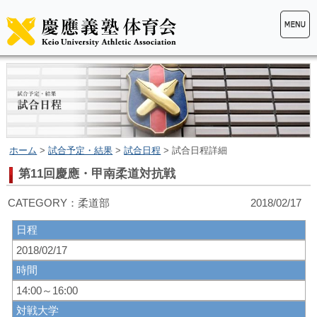
ホーム
>
試合予定・結果
>
試合日程
> 試合日程詳細
第11回慶應・甲南柔道対抗戦
CATEGORY：柔道部 2018/02/17
日程
2018/02/17
時間
14:00～16:00
対戦大学