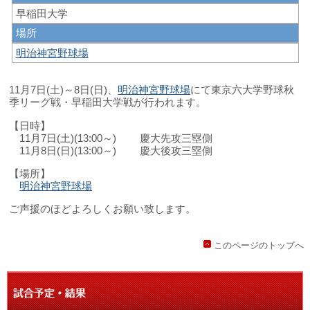
早稲田大学
場所
明治神宮野球場
11
月
7
日
(
土
)
～
8
日
(
日
)
、
明治神宮野球場
にて東京六大学野球秋
季リーグ戦・早稲田大学戦が行われます。
【日時】
11
月7日
(
土
)(13:
00
～
)
慶大先攻三塁側
11
月8日
(
日
)(13:
00
～
)
慶大後攻三塁側
【場所】
明治神宮野球場
ご声援のほどよろしくお願い致します。
このページのトップへ