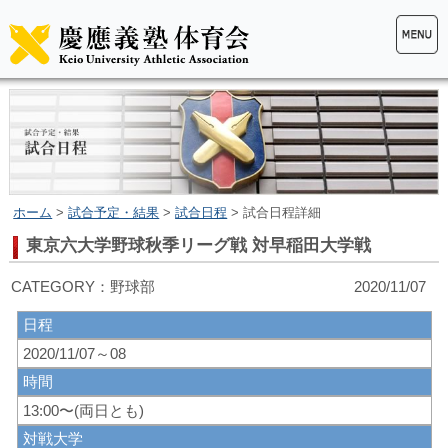
ホーム
>
試合予定・結果
>
試合日程
> 試合日程詳細
東京六大学野球秋季リーグ戦 対早稲田大学戦
CATEGORY：野球部 2020/11/07
日程
2020/11/07～08
時間
13:00〜(両日とも)
対戦大学