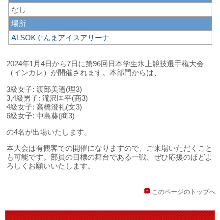
なし
場所
ALSOKぐんまアイスアリーナ
2024年1月4日から7日に第96回日本学生氷上競技選手権大会
（インカレ）が開催されます。本部門からは、
3級女子: 渡部美遥(理3)
3,4級男子: 瀧沢匡平(商3)
4級女子: 高橋澄礼(文3)
6級女子: 中島葵(商3)
の4名が出場いたします。
本大会は有観客での開催になりますので、ご来場いただくこと
も可能です。部員の目標の舞台である一戦、ぜひ応援のほどよ
ろしくお願いいたします。
このページのトップへ