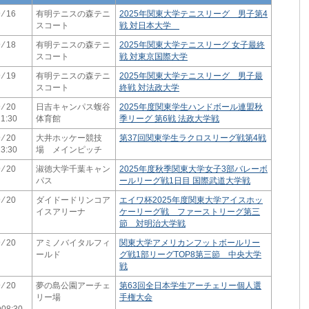
 ⁄ 16
有明テニスの森テニ
2025年関東大学テニスリーグ 男子第4
スコート
戦 対日本大学
 ⁄ 18
有明テニスの森テニ
2025年関東大学テニスリーグ 女子最終
スコート
戦 対東京国際大学
 ⁄ 19
有明テニスの森テニ
2025年関東大学テニスリーグ 男子最
スコート
終戦 対法政大学
 ⁄ 20
日吉キャンパス蝮谷
2025年度関東学生ハンドボール連盟秋
1:30
体育館
季リーグ 第6戦 法政大学戦
 ⁄ 20
大井ホッケー競技
第37回関東学生ラクロスリーグ戦第4戦
3:30
場 メインピッチ
 ⁄ 20
淑徳大学千葉キャン
2025年度秋季関東大学女子3部バレーボ
パス
ールリーグ戦1日目 国際武道大学戦
 ⁄ 20
ダイドードリンコア
エイワ杯2025年度関東大学アイスホッ
イスアリーナ
ケーリーグ戦 ファーストリーグ第三
節 対明治大学戦
 ⁄ 20
アミノバイタルフィ
関東大学アメリカンフットボールリー
ールド
グ戦1部リーグTOP8第三節 中央大学
戦
 ⁄ 20
夢の島公園アーチェ
第63回全日本学生アーチェリー個人選
リー場
手権大会