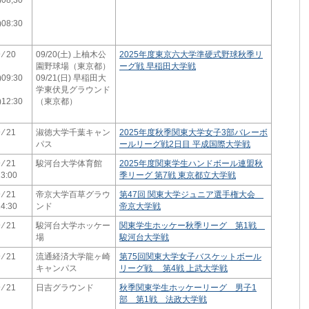
)08;30
)08:30
 ⁄ 20
09/20(土) 上柚木公
2025年度東京六大学準硬式野球秋季リ
園野球場（東京都）
ーグ戦 早稲田大学戦
)09:30
09/21(日) 早稲田大
学東伏見グラウンド
)12:30
（東京都）
 ⁄ 21
淑徳大学千葉キャン
2025年度秋季関東大学女子3部バレーボ
パス
ールリーグ戦2日目 平成国際大学戦
 ⁄ 21
駿河台大学体育館
2025年度関東学生ハンドボール連盟秋
3:00
季リーグ 第7戦 東京都立大学戦
 ⁄ 21
帝京大学百草グラウ
第47回 関東大学ジュニア選手権大会
4:30
ンド
帝京大学戦
 ⁄ 21
駿河台大学ホッケー
関東学生ホッケー秋季リーグ 第1戦
場
駿河台大学戦
 ⁄ 21
流通経済大学龍ヶ崎
第75回関東大学女子バスケットボール
キャンパス
リーグ戦 第4戦 上武大学戦
 ⁄ 21
日吉グラウンド
秋季関東学生ホッケーリーグ 男子1
部 第1戦 法政大学戦