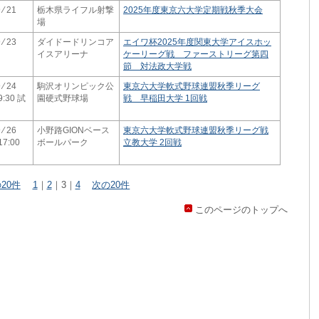
 ⁄ 21
栃木県ライフル射撃
2025年度東京六大学定期戦秋季大会
場
 ⁄ 23
ダイドードリンコア
エイワ杯2025年度関東大学アイスホッ
イスアリーナ
ケーリーグ戦 ファーストリーグ第四
節 対法政大学戦
 ⁄ 24
駒沢オリンピック公
東京六大学軟式野球連盟秋季リーグ
:30 試
園硬式野球場
戦 早稲田大学 1回戦
 ⁄ 26
小野路GIONベース
東京六大学軟式野球連盟秋季リーグ戦
7:00
ボールパーク
立教大学 2回戦
20件
1
｜
2
｜
3
｜
4
次の20件
このページのトップへ