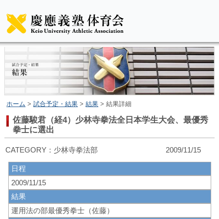
ホーム
>
試合予定・結果
>
結果
> 結果詳細
佐藤駿君（経4）少林寺拳法全日本学生大会、最優秀
拳士に選出
CATEGORY：少林寺拳法部 2009/11/15
日程
2009/11/15
結果
運用法の部最優秀拳士（佐藤）