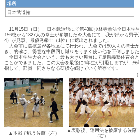
場所
日本武道館
11月15日（日）、日本武道館にて第43回少林寺拳法全日本学
156校から1827人の拳士が参加した今大会にて、我が部から男
4）が見事、最優秀拳士（1位）に選出されました。
大会前に選抜選が各地区にて行われ、大会では80人もの拳士
き、的確さ、得意な中段回し蹴りをうまく使い他を圧倒しまし
全日本学生大会という、最も大きい舞台にて慶應義塾体育会と
ことができました。この大会を最後に4年生が引退しますが、来
指して、部員一同さらなる研鑽を続けていく所存です。
（
▲表彰後、運用法を披露する佐藤
▲本戦で戦う佐藤（左）
（右）