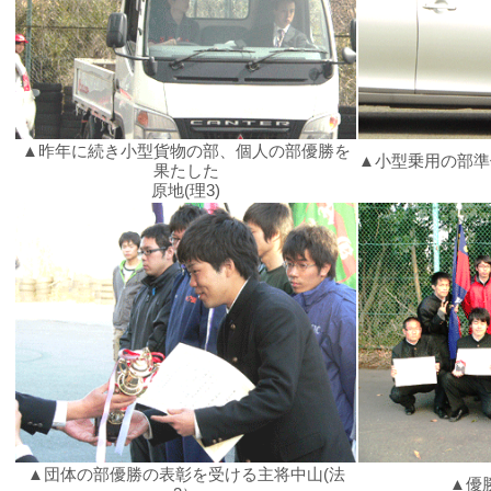
▲昨年に続き小型貨物の部、個人の部優勝を
▲小型乗用の部準
果たした
原地(理3)
▲団体の部優勝の表彰を受ける主将中山(法
▲優