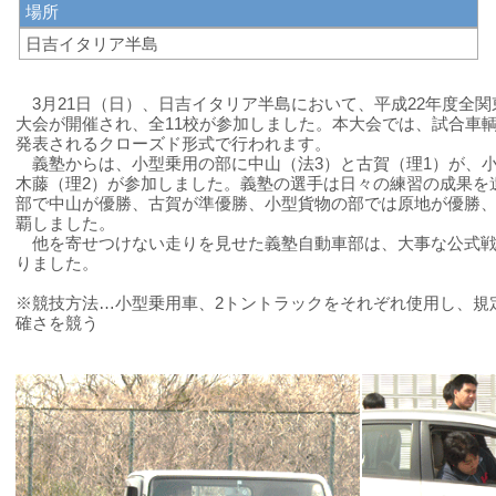
場所
日吉イタリア半島
3月21日（日）、日吉イタリア半島において、平成22年度全
大会が開催され、全11校が参加しました。本大会では、試合車
発表されるクローズド形式で行われます。
義塾からは、小型乗用の部に中山（法3）と古賀（理1）が、小
木藤（理2）が参加しました。義塾の選手は日々の練習の成果を
部で中山が優勝、古賀が準優勝、小型貨物の部では原地が優勝、
覇しました。
他を寄せつけない走りを見せた義塾自動車部は、大事な公式戦
りました。
※競技方法…小型乗用車、2トントラックをそれぞれ使用し、規
確さを競う