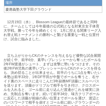
場所
慶應義塾大学下田グラウンド
12月19日（水）、Blossom Leagueの最終節であると同時
に、
チームとしては今年最後の公式戦となる対東京女子体育
大学戦。勝って今年を締めくくり、
1月に控える関東リーグ入
れ替え戦トーナメントの勝利へと繋げる
重要な一戦と位置付
け、試合に臨みました。
立ち上がりからCKのチャンスを与えるなど優勢な試合展開
が続く
中、前半6分、
素早いプレッシャーから奪ったボールを
2年FW渡邊がシュート、
まずは攻撃に勢いをつけます。その
後2年FW児島の素早いプレッシャーからCKのチャンスを得
る
も、決め切ることが出来ません。前半のうちに1点を奪いたい
本塾は前半33分、
1年DF平田が中盤でボールを奪うと、
右サ
イド裏のスペースに走りこんだ3年副務MF須藤にスルーパス
を送ります。須藤がドリブルで相手を引き付け、クロスボー
ルを入れると、
ゴール前に走り込んだ渡邊がこれを確実に決
め、先制点を奪います。続いて前半34分、
味方クリアボール
に反応した須藤が前線の高い位置までボールを運
び、
渡辺と
のパスワークで相手を崩すとゴール前に鋭いグラウンダーの