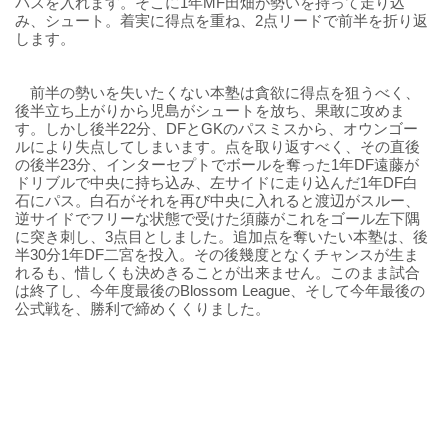
パスを入れます。そこに1年MF田畑が勢いを持って走り込
み、シュート。
着実に得点を重ね、2点リードで前半を折り返
します。
前半の勢いを失いたくない本塾は貪欲に得点を狙うべく、
後半立ち上がりから児島がシュートを放ち、果敢に攻めま
す。しかし後半22分、DFとGKのパスミスから、
オウンゴー
ルにより失点してしまいます。点を取り返すべく、その直後
の後半23分、
インターセプトでボールを奪った1年DF遠藤が
ドリブルで中央に
持ち込み、左サイドに走り込んだ1年DF白
石にパス。白石がそれを再び中央に入れると渡辺がスルー、
逆サイドでフリーな状態で受けた須藤がこれをゴール左下隅
に突き
刺し、3点目としました。追加点を奪いたい本塾は、後
半30分1年DF二宮を投入。
その後幾度となくチャンスが生ま
れるも、
惜しくも決めきることが出来ません。このまま試合
は終了し、今年度最後のBlossom League、そして今年最後の
公式戦を、勝利で締めくくりました。