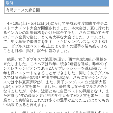
場所
有明テニスの森公園
4月19日(土)～5月12日(月)にかけて平成26年度関東学生テニ
ストーナメント大会が開催されました。本大会は、夏に行われ
るインカレの出場資格をかけた試合であり、さらに初めて今年
のチーム全員で臨む、とても大事な大会でした。チームとし
て、男女単複で優勝者を出す、さらにシングルスはベスト8以
上、ダブルスはベスト4以上により多くの選手を勝ち残らせる
ことを目標に掲げ、試合に臨みました。
結果、女子ダブルスで池田玲(環3)、西本恵(総3)組が優勝を
果たしました。このペアは昨年に続き2連覇を達成。昨年のイ
ンカレチャンピオンである2人がプレッシャーを跳ね除け、今
年も良いスタートをきることができました。同じく女子ダブル
スでは藤岡莉子(総4)と村瀬早香(環1)が、さらに女子シングル
スでは小林夏実(環2)が、また、男子シングルスでは近藤大基
(環4)が3位入賞を果たしました。優勝者は女子ダブルスのみと
なりましたが、小林、近藤ともに自己ベストの戦績となり、ま
た村瀬も4年の藤岡と共に初の学生大会で3位入賞を果たし、慶
應として表彰台にこれだけ多くの選手が立てたことはとても良
い結果であると言えます。
しかし、個人として、またチームとして見えた課題も多くあ