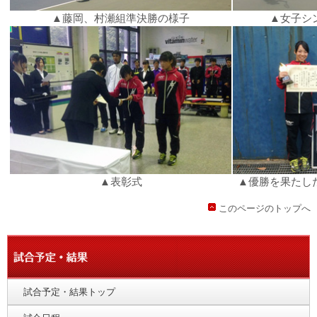
▲藤岡、村瀬組準決勝の様子
▲女子シ
▲表彰式
▲優勝を果たし
このページのトップへ
試合予定・結果トップ