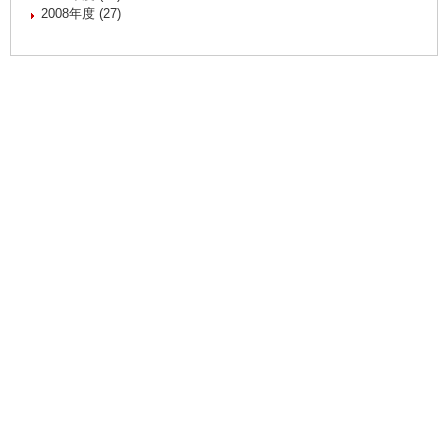
2008年度 (27)
慶應義塾体育会
Copyright(c) Keio University Athletic Association. All Rights
Reserved
慶應義塾TOP