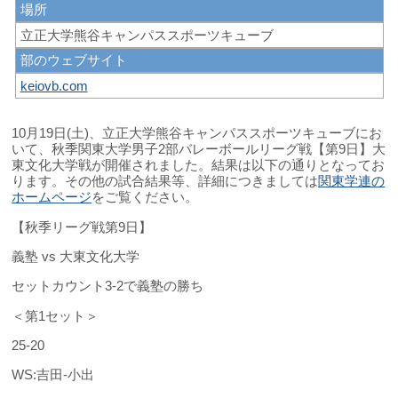
場所
立正大学熊谷キャンパススポーツキューブ
部のウェブサイト
keiovb.com
10月19日(土)、立正大学熊谷キャンパススポーツキューブにお
いて、秋季関東大学男子2部バレーボールリーグ戦【第9日】大
東文化大学戦が開催されました。結果は以下の通りとなってお
ります。その他の試合結果等、詳細につきましては
関東学連の
ホームページ
をご覧ください。
【秋季リーグ戦第9日】
義塾 vs 大東文化大学
セットカウント3-2で義塾の勝ち
＜第1セット＞
25-20
WS:吉田-小出