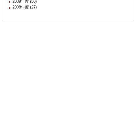
2009年度 (50)
2008年度 (27)
慶應義塾体育会
Copyright(c) Keio University Athletic Association. All Rights
Reserved