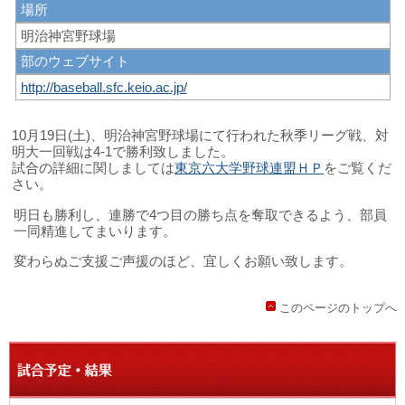
場所
明治神宮野球場
部のウェブサイト
http://baseball.sfc.keio.ac.jp/
10月19日(土)、明治神宮野球場にて行われた秋季リーグ戦、対
明大一回戦は4‐1で勝利致しました。
試合の詳細に関しましては
東京六大学野球連盟ＨＰ
をご覧くだ
さい。
明日も勝利し、連勝で4つ目の勝ち点を奪取できるよう、部員
一同精進してまいります。
変わらぬご支援ご声援のほど、宜しくお願い致します。
このページのトップへ