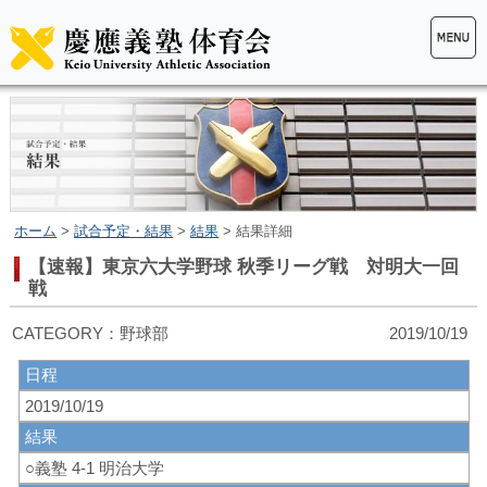
ホーム
>
試合予定・結果
>
結果
> 結果詳細
【速報】東京六大学野球 秋季リーグ戦 対明大一回
戦
CATEGORY：野球部 2019/10/19
日程
2019/10/19
結果
○義塾 4-1 明治大学