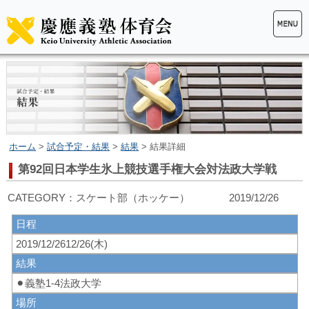
ホーム
>
試合予定・結果
>
結果
> 結果詳細
第92回日本学生氷上競技選手権大会対法政大学戦
CATEGORY：スケート部（ホッケー） 2019/12/26
日程
2019/12/2612/26(木)
結果
⚫︎義塾1-4法政大学
場所