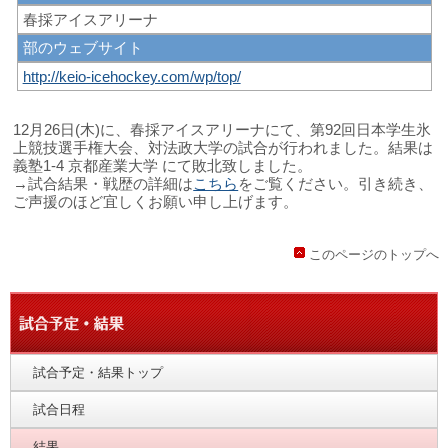
春採アイスアリーナ
部のウェブサイト
http://keio-icehockey.com/wp/top/
12月26日(木)に、春採アイスアリーナにて、第92回日本学生氷
上競技選手権大会、対法政大学の試合が行われました。結果は
義塾1-4 京都産業大学 にて敗北致しました。
→試合結果・戦歴の詳細は
こちら
をご覧ください。引き続き、
ご声援のほど宜しくお願い申し上げます。
このページのトップへ
試合予定・結果トップ
試合日程
結果