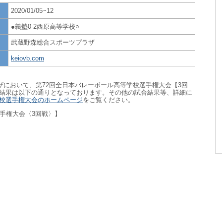
2020/01/05~12
●義塾0-2西原高等学校○
武蔵野森総合スポーツプラザ
keiovb.com
ラザにおいて、第72回全日本バレーボール高等学校選手権大会【3回
結果は以下の通りとなっております。その他の試合結果等、詳細に
校選手権大会のホームページ
をご覧ください。
手権大会〈3回戦〉】