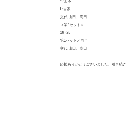
S:山本
L:吉家
交代:山田、髙田
＜第2セット＞
19 -25
第1セットと同じ
交代:山田、髙田
応援ありがとうございました、引き続き