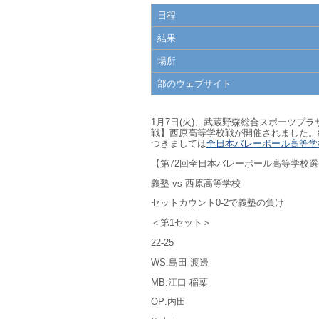
日程
結果
場所
部のウェブサイト
1月7日(火)、武蔵野森総合スポーツプ
戦】西原高等学校戦が開催されました。
つきましては
全日本バレーボール高等学
【第72回全日本バレーボール高等学校選
義塾 vs 西原高等学校
セットカウント0-2で義塾の負け
＜第1セット＞
22-25
WS:島田-渡邊
MB:江口-稲葉
OP:内田