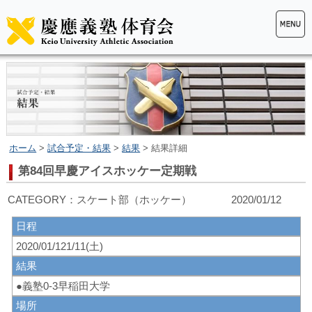
ホーム
>
試合予定・結果
>
結果
> 結果詳細
第84回早慶アイスホッケー定期戦
CATEGORY：スケート部（ホッケー） 2020/01/12
日程
2020/01/121/11(土)
結果
●義塾0-3早稲田大学
場所