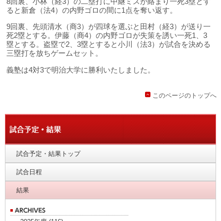
8回裏、小林（経3）の二塁打に中継ミスが絡まり一死3塁とす
ると新倉（法4）の内野ゴロの間に1点を奪い返す。
9回裏、先頭清水（商3）が四球を選ぶと田村（経3）が送り一
死2塁とする。伊藤（商4）の内野ゴロが失策を誘い一死1、3
塁とする。盗塁で2、3塁とすると小川（法3）が試合を決める
三塁打を放ちゲームセット。
義塾は4対3で明治大学に勝利いたしました。
このページのトップへ
試合予定・結果トップ
試合日程
結果