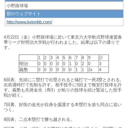
小野路球場
部のウェブサイト
http://www.keionbb.com/
4月22日（金）小野路球場に於いて東京六大学軟式野球連盟春
季リーグ対明治大学戦が行われました。結果は以下の通りで
す。
1
2
3
4
5
6
7
8
9
計
明治
0
0
0
0
0
1
0
2
0
3
義塾
0
0
0
0
0
0
1
1
2x
4
6回表、先頭に二塁打で出塁されると犠打で一死3塁とされる。
右前適時打で先制を許す。相手投手に5回まで無安打投球を許
す。義塾も先発金光（商3）が粘りの投球を続け緊迫した投手
戦が続く。
7回裏、好投の金光が自身を援護する本塁打を放ち同点に追い
つく。
8回表、二点本塁打で勝ち越される。