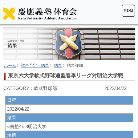
ホーム
>
試合予定・結果
>
結果
> 結果詳細
東京六大学軟式野球連盟春季リーグ対明治大学戦
CATEGORY：軟式野球部 2022/04/22
日程
2022/04/22
結果
○義塾4x‐3明治大学
場所