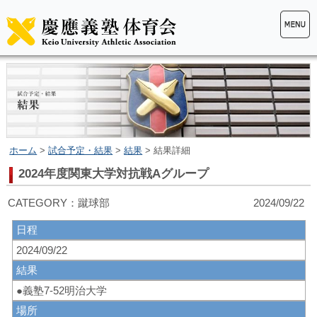
ホーム
>
試合予定・結果
>
結果
> 結果詳細
2024年度関東大学対抗戦Aグループ
CATEGORY：蹴球部 2024/09/22
日程
2024/09/22
結果
●義塾7-52明治大学
場所