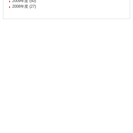
2009年度 (50)
2008年度 (27)
慶應義塾体育会
Copyright(c) Keio University Athletic Association. All Rights
Reserved