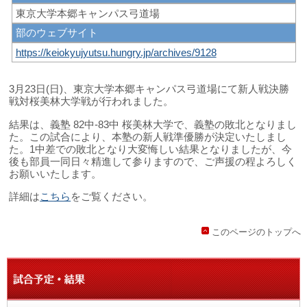
東京大学本郷キャンパス弓道場
部のウェブサイト
https://keiokyujyutsu.hungry.jp/archives/9128
3月23日(日)、東京大学本郷キャンパス弓道場にて新人戦決勝
戦対桜美林大学戦が行われました。
結果は、義塾 82中-83中 桜美林大学で、義塾の敗北となりまし
た。この試合により、本塾の新人戦準優勝が決定いたしまし
た。1中差での敗北となり大変悔しい結果となりましたが、今
後も部員一同日々精進して参りますので、ご声援の程よろしく
お願いいたします。
詳細は
こちら
をご覧ください。
このページのトップへ