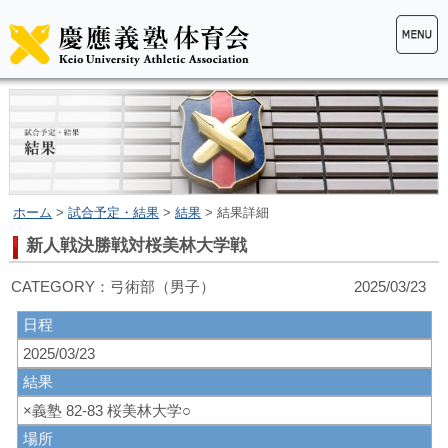
ホーム
>
試合予定・結果
>
結果
> 結果詳細
新人戦決勝戦対桜美林大学戦
CATEGORY：弓術部（男子） 2025/03/23
日程
2025/03/23
結果
×義塾 82-83 桜美林大学○
場所