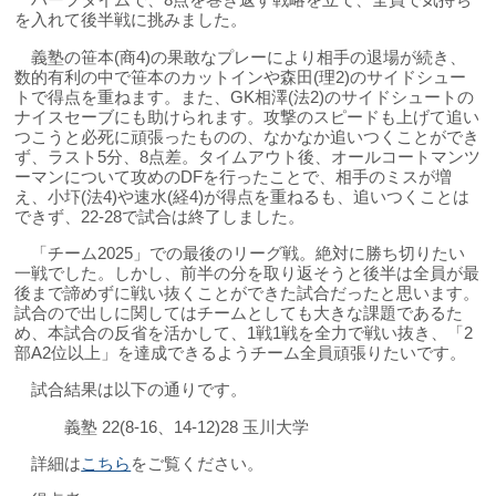
を入れて後半戦に挑みました。
義塾の笹本(商4)の果敢なプレーにより相手の退場が続き、
数的有利の中で笹本のカットインや森田(理2)のサイドシュー
トで得点を重ねます。また、GK相澤(法2)のサイドシュートの
ナイスセーブにも助けられます。攻撃のスピードも上げて追い
つこうと必死に頑張ったものの、なかなか追いつくことができ
ず、ラスト5分、8点差。タイムアウト後、オールコートマンツ
ーマンについて攻めのDFを行ったことで、相手のミスが増
え、小圷(法4)や速水(経4)が得点を重ねるも、追いつくことは
できず、22-28で試合は終了しました。
「チーム2025」での最後のリーグ戦。絶対に勝ち切りたい
一戦でした。しかし、前半の分を取り返そうと後半は全員が最
後まで諦めずに戦い抜くことができた試合だったと思います。
試合ので出しに関してはチームとしても大きな課題であるた
め、本試合の反省を活かして、1戦1戦を全力で戦い抜き、「2
部A2位以上」を達成できるようチーム全員頑張りたいです。
試合結果は以下の通りです。
義塾 22(8-16、14-12)28 玉川大学
詳細は
こちら
をご覧ください。