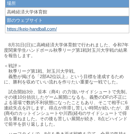
場所
高崎経済大学体育館
部のウェブサイト
https://keio-handball.com/
8月31日(日)に高崎経済大学体育館で行われました、令和7年
度関東学生ハンドボール秋季リーグ第1戦対玉川大学戦の結果
を報告します。
＜戦評＞
秋季リーグ第1戦、対玉川大学戦。
義塾が掲げる「2部A2位以上」という目標を達成するため
に、勝利を収めていい流れを作りたい重要な一戦でした。
試合開始3分、笹本（商4）の力強いサイドシュートで先制。
その後10分拮抗したゲーム展開になるも、義塾のDFの不正に
よる退場で数的不利状態になったこともあり、そこで相手に6
連続失点を許します。得点が停滞し苦しい時間が続いたが、原
(商4)のカットインシュートや川西(経4)のサイドシュートで得
点を重ねました。その後も苦しい展開が続き、8点ビハインド
で前半を折り返しました。
ハーフタイムで、8点を巻き返す戦略を立て、全員で気持ち