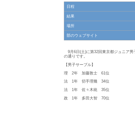
日程
結果
場所
部のウェブサイト
9月6日(土)に第32回東京都ジュニア
の通りです。
【男子サーブル】
理 2年 加藤敦士 61位
法 1年 切手理幾 34位
法 1年 佐々木統 35位
政 1年 多田大智 70位