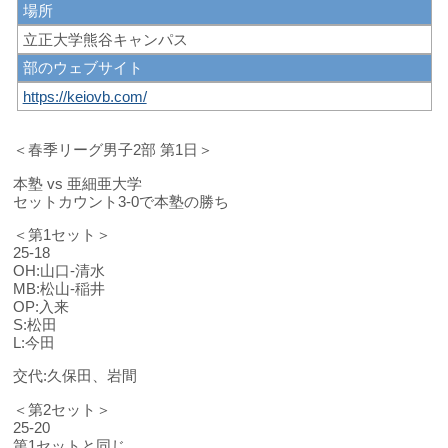
場所
立正大学熊谷キャンパス
部のウェブサイト
https://keiovb.com/
＜春季リーグ男子2部 第1日＞
本塾 vs 亜細亜大学
セットカウント3-0で本塾の勝ち
＜第1セット＞
25-18
OH:山口-清水
MB:松山-稲井
OP:入来
S:松田
L:今田
交代:久保田、岩間
＜第2セット＞
25-20
第1セットと同じ