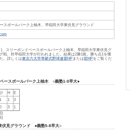
ースボールパーク上柚木、早稲田大学東伏見グラウンド
.com
22日(月)、スリーボンドベースボールパーク上柚木、早稲田大学東伏見グ
グ戦、対早稲田大学が行われました。結果は2勝1敗。勝ち点1を獲
た。詳しくは
東京六大学準硬式野球連盟HP
または
部HP
をご覧くだ
ンドベースボールパーク上柚木 ○義塾1-0早大●
計
H
E
1
1
3
0
3
1
回)
回)
学東伏見グラウンド ●義塾5-8早大○