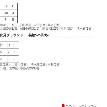
計
H
E
10
3
8
5
/3)、○杉山(0回3/3)、吉田(1回)-高木(9回)
田(0回1/3)、●田中(0回1/3)、龍田(0回2/3)-吉川(8回)、清水真(1回)
東伏見グラウンド ○義塾5-2早大●
計
H
E
5
7
2
2
6
5
田(1回)、○田中(3回)、清水隼(2回)-吉川(9回)
回)、宮本陸(1回)-高木(9回)
このページのトップへ