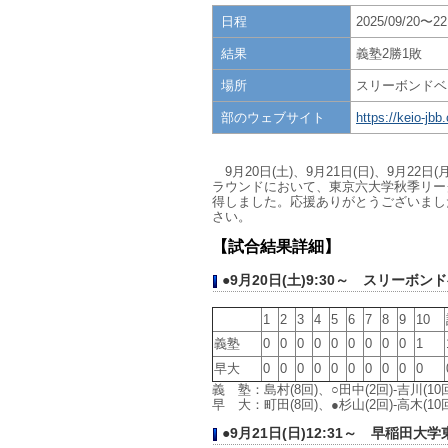
日程
2025/09/20〜22
結果
義塾2勝1敗
場所
スリーボンドベ
部のウェブサイト
https://keio-jbb
9月20日(土)、9月21日(日)、9月
ラウンドにおいて、東京六大学秋季リー
得しました。応援ありがとうございまし
さい。
【試合結果詳細】
●9月20日(土)9:30～ スリーボ
1
2
3
4
5
6
7
8
9
10
義塾
0
0
0
0
0
0
0
0
0
1
早大
0
0
0
0
0
0
0
0
0
0
義 塾：島村(8回)、○田中(2回)-吉川(10
早 大：町田(8回)、●杉山(2回)-高木(10
●9
月21日(日)12:31～ 早稲田大