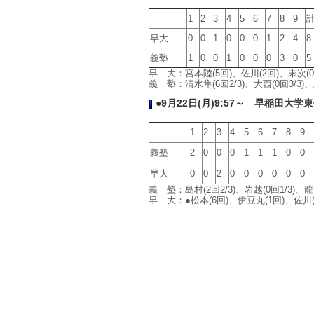
1
2
3
4
5
6
7
8
9
早大
0
0
1
0
0
0
1
2
4
8
義塾
1
0
0
1
0
0
0
3
0
5
早 大：宮本陸(5回)、佐川(2回)、末次(0回3
義 塾：清水隼(6回2/3)、大西(0回3/3)、土
●9
月22日(月)9:57～ 早稲田大学
1
2
3
4
5
6
7
8
9
義塾
2
0
0
0
1
1
1
0
0
早大
0
0
2
0
0
0
0
0
0
義 塾：島村(2回2/3)、岩越(0回1/3)、龍
早 大：●松本(6回)、伊豆丸(1回)、佐川(1