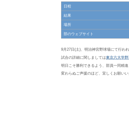
日程
結果
場所
部のウェブサイト
9月27日(土)、明治神宮野球場にて行
試合の詳細に関しましては
東京六大学野
明日こそ勝利できるよう、部員一同精進
変わらぬご声援のほど、宜しくお願いい