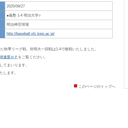
2025/09/27
●義塾 1-4 明治大学○
明治神宮球場
http://baseball.sfc.keio.ac.jp/
われた秋季リーグ戦、対明大一回戦は1-4で敗戦いたしました。
球連盟ＨＰ
をご覧ください。
してまいります。
たします。
このページのトップへ