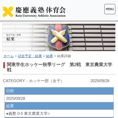
ホーム
>
試合予定・結果
>
結果
> 結果詳細
関東学生ホッケー秋季リーグ 第2戦 東京農業大学
戦
CATEGORY：ホッケー部（女子） 2025/09/28
日程
2025/09/28
結果
●義塾 0-5 東京農業大学○