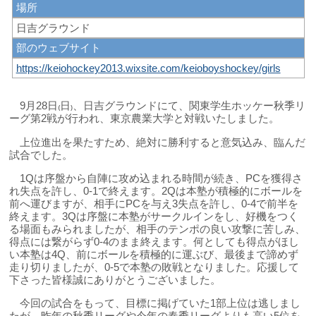
場所
日吉グラウンド
部のウェブサイト
https://keiohockey2013.wixsite.com/keioboyshockey/girls
9月28日₍日₎、日吉グラウンドにて、関東学生ホッケー秋季リ
ーグ第2戦が行われ、東京農業大学と対戦いたしました。
上位進出を果たすため、絶対に勝利すると意気込み、臨んだ
試合でした。
1Qは序盤から自陣に攻め込まれる時間が続き、PCを獲得さ
れ失点を許し、0-1で終えます。2Qは本塾が積極的にボールを
前へ運びますが、相手にPCを与え3失点を許し、0-4で前半を
終えます。3Qは序盤に本塾がサークルインをし、好機をつく
る場面もみられましたが、相手のテンポの良い攻撃に苦しみ、
得点には繋がらず0-4のまま終えます。何としても得点がほし
い本塾は4Q、前にボールを積極的に運ぶび、最後まで諦めず
走り切りましたが、0-5で本塾の敗戦となりました。応援して
下さった皆様誠にありがとうございました。
今回の試合をもって、目標に掲げていた1部上位は逃しまし
たが、昨年の秋季リーグや今年の春季リーグよりも高い5位を