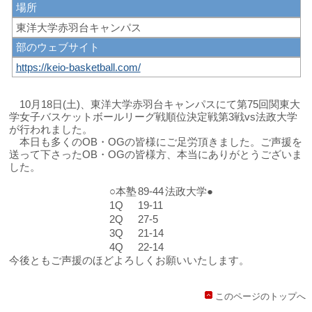
場所
東洋大学赤羽台キャンパス
部のウェブサイト
https://keio-basketball.com/
10月18日(土)、東洋大学赤羽台キャンパスにて第75回関東大
学女子バスケットボールリーグ戦順位決定戦第3戦vs法政大学
が行われました。
本日も多くのOB・OGの皆様にご足労頂きました。ご声援を
送って下さったOB・OGの皆様方、本当にありがとうございま
した。
○本塾
89-44
法政大学●
1Q
19-11
2Q
27-5
3Q
21-14
4Q
22-14
今後ともご声援のほどよろしくお願いいたします。
このページのトップへ