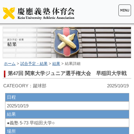
ホーム
>
試合予定・結果
>
結果
> 結果詳細
第47回 関東大学ジュニア選手権大会 早稲田大学戦
CATEGORY：蹴球部 2025/10/19
日程
2025/10/19
結果
●義塾 5-73 早稲田大学○
場所