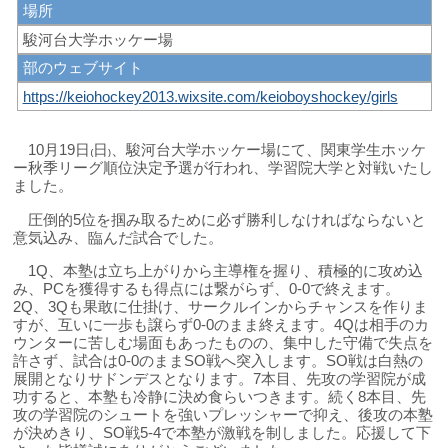
場所
駿河台大学ホッケー場
部のウェブサイト
https://keiohockey2013.wixsite.com/keioboyshockey/girls
10月19日₍日₎、駿河台大学ホッケー場にて、関東学生ホッケ
ー秋季リーグ順位決定予選が行われ、学習院大学と対戦いたし
ました。
圧倒的5位を掴み取るために必ず勝利しなければならないと
意気込み、臨んだ試合でした。
1Q、本塾は立ち上がりから主導権を握り、積極的に攻め込
み、PCを獲得するも得点には繋がらず、0-0で終えます。
2Q、3Qも果敢に仕掛け、サークルインからチャンスを作りま
すが、互いに一歩も譲らず0-0のまま終えます。4Qは相手のカ
ウンターに苦しむ場面もあったものの、集中した守備で失点を
許さず、試合は0-0のままSO戦へ突入します。SO戦は白熱の
展開となりサドンデスとなります。7本目、先攻の学習院が成
功すると、本塾も冷静に決め食らいつきます。続く8本目、先
攻の学習院のシュートを強いプレッシャーで抑え、後攻の本塾
が決めきり、SO戦5-4で本塾が激戦を制しました。応援して下