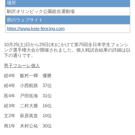
場所
駒沢オリンピック公園総合運動場
部のウェブサイト
https://www.keio-fencing.com
10月25(土)日から29日(水)にかけて第75回全日本学生フェンシ
ング選手権大会が開催されました。個人戦試合結果の詳細は以
下の通りです。
男子フルーレ個人
総4年 飯村一輝 優勝
経4年 小西航路 37位
医4年 戸田拓海 31位
経3年 二村大雅 16位
文2年 萩原嵩造 10位
商1年 木村公祐 30位