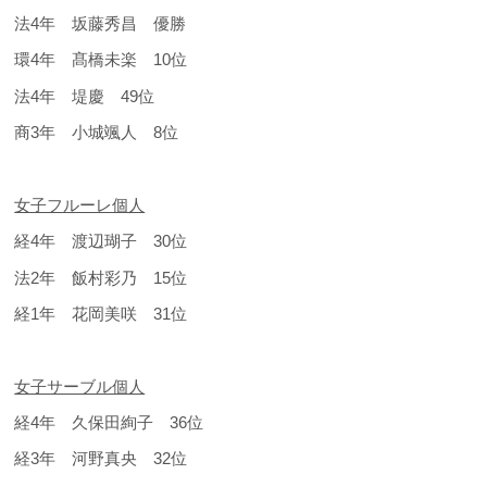
法4年 坂藤秀昌 優勝
環4年 髙橋未楽 10位
法4年 堤慶 49位
商3年 小城颯人 8位
女子フルーレ個人
経4年 渡辺瑚子 30位
法2年 飯村彩乃 15位
経1年 花岡美咲 31位
女子サーブル個人
経4年 久保田絢子 36位
経3年 河野真央 32位