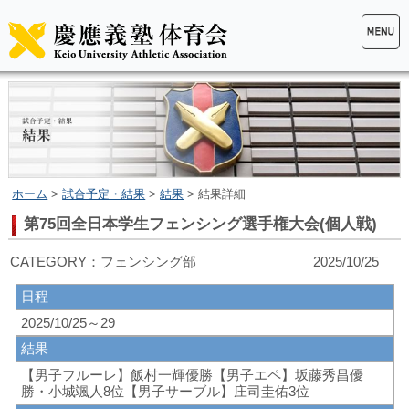
ホーム
>
試合予定・結果
>
結果
> 結果詳細
第75回全日本学生フェンシング選手権大会(個人戦)
CATEGORY：フェンシング部 2025/10/25
日程
2025/10/25～29
結果
【男子フルーレ】飯村一輝優勝【男子エペ】坂藤秀昌優
勝・小城颯人8位【男子サーブル】庄司圭佑3位