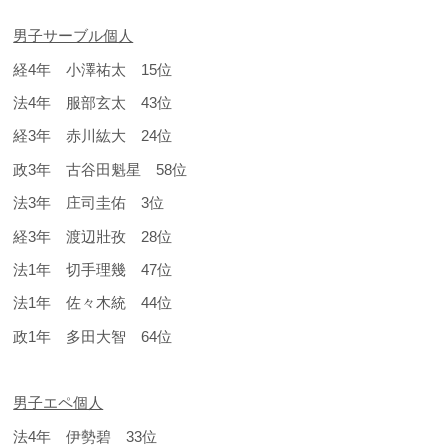
男子サーブル個人
経4年 小澤祐太 15位
法4年 服部玄太 43位
経3年 赤川紘大 24位
政3年 古谷田魁星 58位
法3年 庄司圭佑 3位
経3年 渡辺壯孜 28位
法1年 切手理幾 47位
法1年 佐々木統 44位
政1年 多田大智 64位
男子エペ個人
法4年 伊勢碧 33位