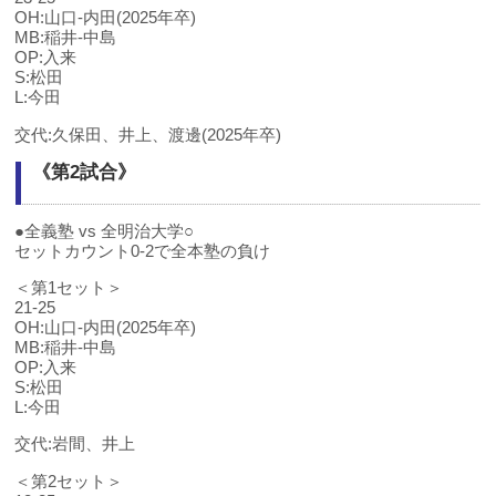
OH:山口-内田(2025年卒)
MB:稲井-中島
OP:入来
S:松田
L:今田
交代:久保田、井上、渡邊(2025年卒)
《第2試合》
●全義塾 vs 全明治大学○
セットカウント0-2で全本塾の負け
＜第1セット＞
21-25
OH:山口-内田(2025年卒)
MB:稲井-中島
OP:入来
S:松田
L:今田
交代:岩間、井上
＜第2セット＞