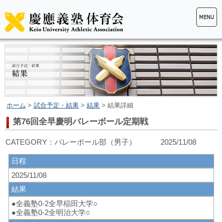
ホーム
>
試合予定・結果
>
結果
> 結果詳細
第76回全早慶明バレーボール定期戦
CATEGORY：バレーボール部（男子） 2025/11/08
日程
2025/11/08
結果
●全義塾0-2全早稲田大学○
●全義塾0-2全明治大学○