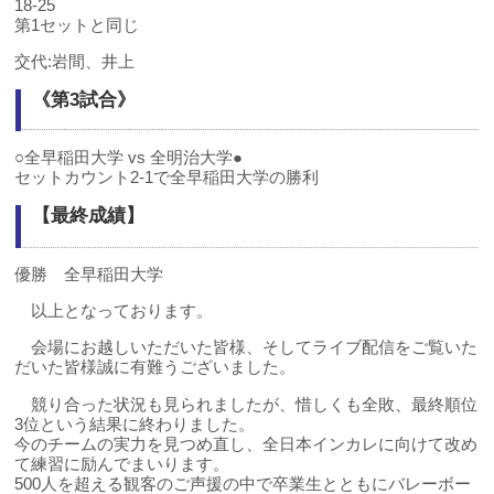
18-25
第1セットと同じ
交代:岩間、井上
《第3試合》
○全早稲田大学 vs 全明治大学●
セットカウント2-1で全早稲田大学の勝利
【最終成績】
優勝 全早稲田大学
以上となっております。
会場にお越しいただいた皆様、そしてライブ配信をご覧いた
だいた皆様誠に有難うございました。
競り合った状況も見られましたが、惜しくも全敗、最終順位
3位という結果に終わりました。
今のチームの実力を見つめ直し、全日本インカレに向けて改め
て練習に励んでまいります。
500人を超える観客のご声援の中で卒業生とともにバレーボー