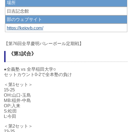
場所
日吉記念館
部のウェブサイト
https://keiovb.com/
【第76回全早慶明バレーボール定期戦】
《第1試合》
●全義塾 vs 全早稲田大学○
セットカウント0-2で全本塾の負け
＜第1セット＞
15-25
OH:山口-玉島
MB:稲井-中島
OP:入来
S:松田
L:今田
＜第2セット＞
23-25