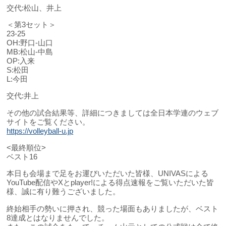
交代:松山、井上
＜第3セット＞
23-25
OH:野口-山口
MB:松山-中島
OP:入来
S:松田
L:今田
交代:井上
その他の試合結果等、詳細につきましては全日本学連のウェブ
サイトをご覧ください。
https://volleyball-u.jp
<最終順位>
ベスト16
本日も会場まで足をお運びいただいた皆様、UNIVASによる
YouTube配信やXとplayer!による得点速報をご覧いただいた皆
様、誠に有り難うございました。
終始相手の勢いに押され、競った場面もありましたが、ベスト
8達成とはなりませんでした。