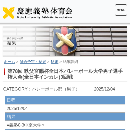
ホーム
>
試合予定・結果
>
結果
> 結果詳細
第78回 秩父宮賜杯全日本バレーボール大学男子選手
権大会(全日本インカレ)3回戦
CATEGORY：バレーボール部（男子） 2025/12/04
日程
2025/12/04
結果
●義塾0-3中京大学○