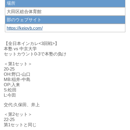
場所
大田区総合体育館
部のウェブサイト
https://keiovb.com/
【全日本インカレ<3回戦>】
本塾 vs 中京大学
セットカウント0-3で本塾の負け
＜第1セット＞
20-25
OH:野口-山口
MB:稲井-中島
OP:入来
S:松田
L:今田
交代:久保田、井上
＜第2セット＞
22-25
第1セットと同じ