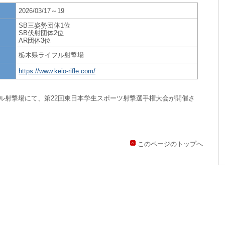
2026/03/17～19
SB三姿勢団体1位
SB伏射団体2位
AR団体3位
栃木県ライフル射撃場
https://www.keio-rifle.com/
イフル射撃場にて、第22回東日本学生スポーツ射撃選手権大会が開催さ
このページのトップへ