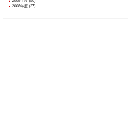
2009年度 (50)
2008年度 (27)
慶應義塾体育会
Copyright(c) Keio University Athletic Association. All Rights
Reserved
慶應義塾TOP