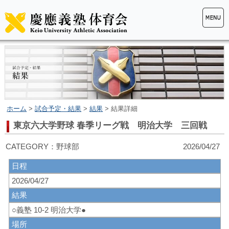
ホーム
>
試合予定・結果
>
結果
> 結果詳細
東京六大学野球 春季リーグ戦 明治大学 三回戦
CATEGORY：野球部 2026/04/27
日程
2026/04/27
結果
○義塾 10-2 明治大学●
場所