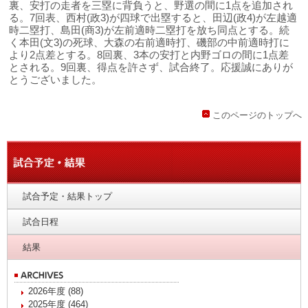
裏、安打の走者を三塁に背負うと、野選の間に1点を追加され
る。7回表、西村(政3)が四球で出塁すると、田辺(政4)が左越適
時二塁打、島田(商3)が左前適時二塁打を放ち同点とする。続
く本田(文3)の死球、大森の右前適時打、磯部の中前適時打に
より2点差とする。8回裏、3本の安打と内野ゴロの間に1点差
とされる。9回裏、得点を許さず、試合終了。応援誠にありが
とうございました。
このページのトップへ
試合予定・結果トップ
試合日程
結果
2026年度 (88)
2025年度 (464)