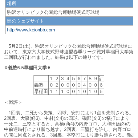
場所
駒沢オリンピック公園総合運動場硬式野球場
部のウェブサイト
http://www.keionbb.com
5月2日(土)、駒沢オリンピック公園総合運動場硬式野球場に
おいて、東京六大学軟式野球連盟春季リーグ戦対早稲田大学第
二回戦が行われました。結果は以下の通りです。
⚪︎義塾6
-5早稲田大学⚫︎
１
２
３
４
５
６
７
８
９
計
義塾
０
２
０
０
０
０
４
０
０
６
早稲田
１
１
１
０
０
１
０
１
０
５
＜戦評＞
1回裏、二死から失策、四球、安打により1点を先制される。
2回表、大森(経3)、中村(文4)の四球、磯部(文3)の犠打により
一死二、三塁とすると、高橋(商4)の内野ゴロ、大和田(経3)の
中前適時打により勝ち越す。2回裏、三塁打を許し、内野ゴロ
の間に同点とされる。3回裏、本塁打により勝ち越される。6回