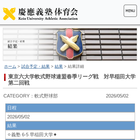
ホーム
>
試合予定・結果
>
結果
> 結果詳細
東京六大学軟式野球連盟春季リーグ戦 対早稲田大学
第二回戦
CATEGORY：軟式野球部 2026/05/02
日程
2026/05/02
結果
⚪︎義塾 6-5 早稲田大学⚫︎