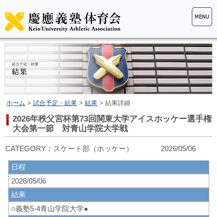
ホーム
>
試合予定・結果
>
結果
> 結果詳細
2026年秩父宮杯第73回関東大学アイスホッケー選手権
大会第一節 対青山学院大学戦
CATEGORY：スケート部（ホッケー） 2026/05/06
日程
2026/05/06
結果
○義塾5-4青山学院大学●