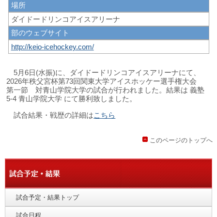
場所
ダイドードリンコアイスアリーナ
部のウェブサイト
http://keio-icehockey.com/
5月6日(水振)に、ダイドードリンコアイスアリーナにて、
2026年
秩父宮杯第73
回関東大学アイスホッケー選手権大会
第一節 対青山学院
大学の試合が行われました。結果は 義塾
5-4 青山学院大学 にて勝利致しました。
試合結果・戦歴の詳細は
こちら
このページのトップへ
試合予定・結果トップ
試合日程