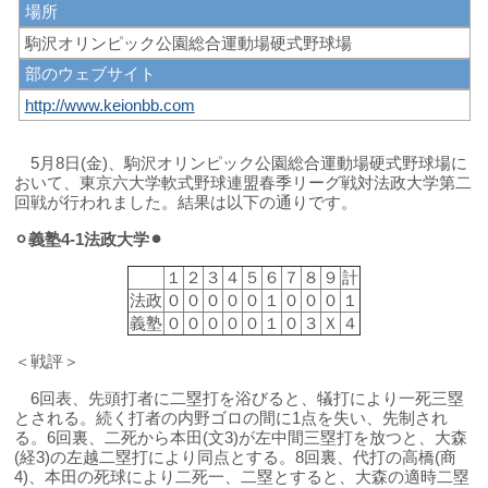
場所
駒沢オリンピック公園総合運動場硬式野球場
部のウェブサイト
http://www.keionbb.com
5月8日(金)、駒沢オリンピック公園総合運動場硬式野球場に
おいて、東京六大学軟式野球連盟春季リーグ戦対法政大学第二
回戦が行われました。結果は以下の通りです。
⚪︎義塾4
-1法政大学⚫︎
１
２
３
４
５
６
７
８
９
計
法政
０
０
０
０
０
１
０
０
０
１
義塾
０
０
０
０
０
１
０
３
Ｘ
４
＜戦評＞
6回表、先頭打者に二塁打を浴びると、犠打により一死三塁
とされる。続く打者の内野ゴロの間に1点を失い、先制され
る。6回裏、二死から本田(文3)が左中間三塁打を放つと、大森
(経3)の左越二塁打により同点とする。8回裏、代打の高橋(商
4)、本田の死球により二死一、二塁とすると、大森の適時二塁