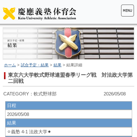
ホーム
>
試合予定・結果
>
結果
> 結果詳細
東京六大学軟式野球連盟春季リーグ戦 対法政大学第
二回戦
CATEGORY：軟式野球部 2026/05/08
日程
2026/05/08
結果
⚪︎義塾 4-1 法政大学⚫︎