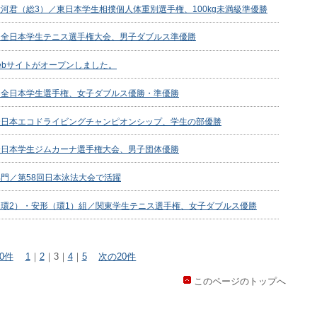
河君（総3）／東日本学生相撲個人体重別選手権、100kg未満級準優勝
／全日本学生テニス選手権大会、男子ダブルス準優勝
Webサイトがオープンしました。
／全日本学生選手権、女子ダブルス優勝・準優勝
全日本エコドライビングチャンピオンシップ、学生の部優勝
全日本学生ジムカーナ選手権大会、男子団体優勝
門／第58回日本泳法大会で活躍
環2）・安形（環1）組／関東学生テニス選手権、女子ダブルス優勝
0件
1
｜
2
｜
3
｜
4
｜
5
次の20件
このページのトップへ