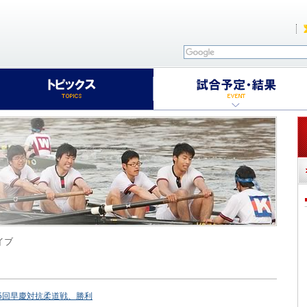
イブ
5回早慶対抗柔道戦、勝利