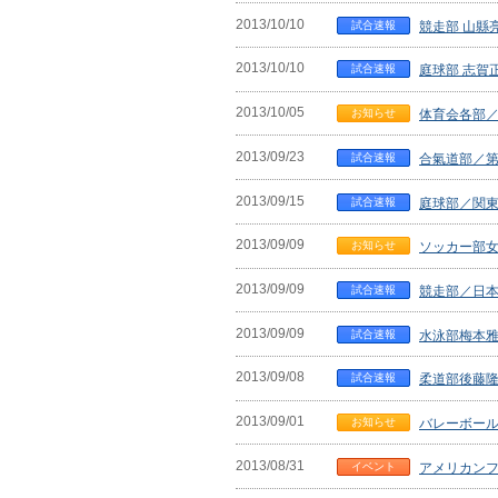
2013/10/10
試合速報
競走部 山縣
2013/10/10
試合速報
庭球部 志賀
2013/10/05
お知らせ
体育会各部／
2013/09/23
試合速報
合氣道部／第
2013/09/15
試合速報
庭球部／関東
2013/09/09
お知らせ
ソッカー部
2013/09/09
試合速報
競走部／日本
2013/09/09
試合速報
水泳部梅本雅
2013/09/08
試合速報
柔道部後藤隆
2013/09/01
お知らせ
バレーボー
2013/08/31
イベント
アメリカンフッ