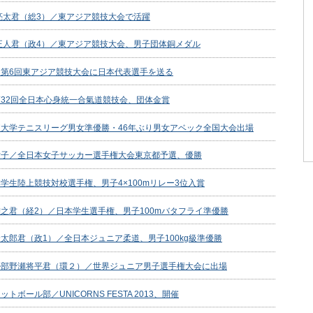
亮太君（総3）／東アジア競技大会で活躍
正人君（政4）／東アジア競技大会、男子団体銅メダル
第6回東アジア競技大会に日本代表選手を送る
32回全日本心身統一合氣道競技会、団体金賞
大学テニスリーグ男女準優勝・46年ぶり男女アベック全国大会出場
女子／全日本女子サッカー選手権大会東京都予選、優勝
学生陸上競技対校選手権、男子4×100mリレー3位入賞
之君（経2）／日本学生選手権、男子100mバタフライ準優勝
太郎君（政1）／全日本ジュニア柔道、男子100kg級準優勝
ル部野瀬将平君（環２）／世界ジュニア男子選手権大会に出場
トボール部／UNICORNS FESTA 2013、開催