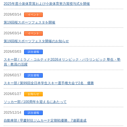
2025年度小泉体育賞および小泉体育努力賞授与式を開催
2026/03/14
イベント
第19回桜スポーツフェスタを開催
2026/03/14
イベント
第19回桜スポーツフェスタ開催のお知らせ
2026/03/03
試合速報
スキー部 / ミラノ・コルティナ2026オリンピック・パラリンピック 塾生・塾
員・教員の活躍
2026/02/17
試合速報
スキー部 / 第99回全日本学生スキー選手権大会で2名 優勝
2026/01/27
お知らせ
ソッカー部 / 100周年を迎えるにあたって
2025/12/14
試合速報
自動車部 / 早慶対抗ジムカーナ定期戦優勝、7連覇達成