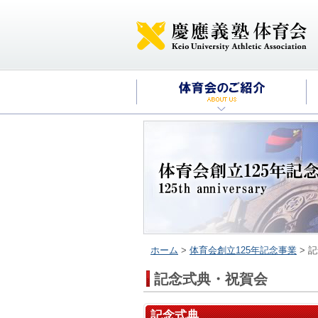
ホーム
>
体育会創立125年記念事業
> 
記念式典・祝賀会
記念式典