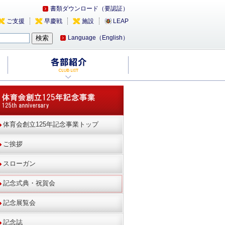
書類ダウンロード（要認証）
ご支援
早慶戦
施設
LEAP
Language（English）
体育会創立125年記念事業トップ
ご挨拶
スローガン
記念式典・祝賀会
記念展覧会
記念誌