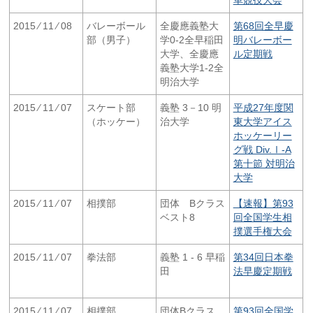
2015 ⁄ 11 ⁄ 08
バレーボール
全慶應義塾大
第68回全早慶
部（男子）
学0-2全早稲田
明バレーボー
大学、全慶應
ル定期戦
義塾大学1-2全
明治大学
2015 ⁄ 11 ⁄ 07
スケート部
義塾 3－10 明
平成27年度関
（ホッケー）
治大学
東大学アイス
ホッケーリー
グ戦 Div.Ⅰ-A
第十節 対明治
大学
2015 ⁄ 11 ⁄ 07
相撲部
団体 Bクラス
【速報】第93
ベスト8
回全国学生相
撲選手権大会
2015 ⁄ 11 ⁄ 07
拳法部
義塾 1 - 6 早稲
第34回日本拳
田
法早慶定期戦
2015 ⁄ 11 ⁄ 07
相撲部
団体Bクラス
第93回全国学