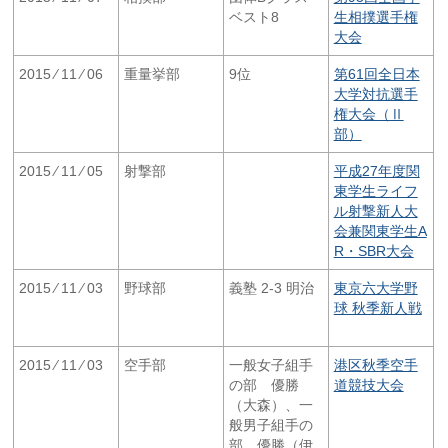
ベスト8
生相撲選手権
大会
2015 ⁄ 11 ⁄ 06
重量挙部
9位
第61回全日本
大学対抗選手
権大会（Ⅱ
部）
2015 ⁄ 11 ⁄ 05
射撃部
平成27年度関
東学生ライフ
ル射撃新人大
会兼関東学生A
R・SBR大会
2015 ⁄ 11 ⁄ 03
野球部
義塾 2-3 明治
東京六大学野
球 秋季新人戦
2015 ⁄ 11 ⁄ 03
空手部
一般女子組手
港区秋季空手
の部 優勝
道競技大会
（大森）、一
般男子組手の
部 優勝（伊