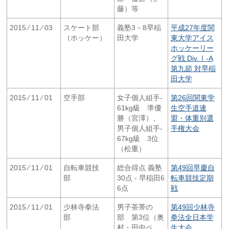
藤）等
2015 ⁄ 11 ⁄ 03
スケート部
義塾3－8早稲
平成27年度関
（ホッケー）
田大学
東大学アイス
ホッケーリー
グ戦 Div.Ⅰ-A
第九節 対早稲
田大学
2015 ⁄ 11 ⁄ 01
空手部
女子個人組手-
第26回関東学
61kg級 準優
生空手道連
勝（宮澤）、
盟・体重別選
男子個人組手-
手権大会
67kg級 3位
（松重）
2015 ⁄ 11 ⁄ 01
自転車競技
総合得点 義塾
第49回早慶自
部
30点 - 早稲田6
転車競技定期
6点
戦
2015 ⁄ 11 ⁄ 01
少林寺拳法
男子茶帯の
第49回少林寺
部
部 第3位（奥
拳法全日本学
村・田中ペ
生大会