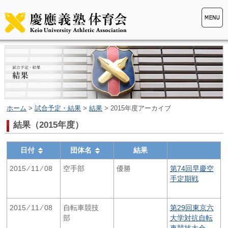
ホーム
>
試合予定・結果
>
結果
> 2015年度アーカイブ
結果（2015年度）
日付
団体名
結果
2015 ⁄ 11 ⁄ 08
空手部
優勝
第74回早慶空
手定期戦
2015 ⁄ 11 ⁄ 08
自転車競技
第29回東京六
部
大学対抗自転
車競技大会