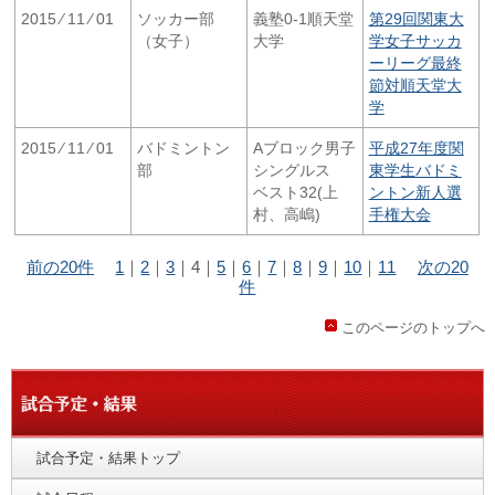
2015 ⁄ 11 ⁄ 01
ソッカー部
義塾0-1順天堂
第29回関東大
（女子）
大学
学女子サッカ
ーリーグ最終
節対順天堂大
学
2015 ⁄ 11 ⁄ 01
バドミントン
Aブロック男子
平成27年度関
部
シングルス
東学生バドミ
ベスト32(上
ントン新人選
村、高嶋)
手権大会
前の20件
1
｜
2
｜
3
｜
4
｜
5
｜
6
｜
7
｜
8
｜
9
｜
10
｜
11
次の20
件
このページのトップへ
試合予定・結果トップ