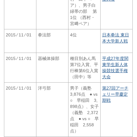
ア）、男子白
緑帯の部 第
1位 （西村・
宮﨑ペア）
2015 ⁄ 11 ⁄ 01
拳法部
4位
日本拳法 東日
本大学新人戦
2015 ⁄ 11 ⁄ 01
器械体操部
種目別あん馬
平成27年度関
第7位入賞、平
東学生新人体
行棒第6位入賞
操競技選手権
（田中）等
大会
2015 ⁄ 11 ⁄ 01
洋弓部
男子（義塾
第27回アーチ
3,876点 ● vs
ェリー早慶定
○ 早稲田 3,
期戦
898点）、女子
（義塾 2,372
点 ● vs ○ 早
稲田 2,558
点）