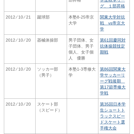
グ、１部昇格
2012 ⁄ 10 ⁄ 21
蹴球部
本塾8-25帝京
関東大学対抗
大学
戦 vs帝京大
学
2012 ⁄ 10 ⁄ 20
器械体操部
男子団体、女
第61回慶同対
子団体、男子
抗体操競技定
個人、女子個
期戦
人 優勝
2012 ⁄ 10 ⁄ 20
ソッカー部
本塾1-3専修大
第86回関東大
（男子）
学
学サッカーリ
ーグ戦後期
第17節専修大
学戦
2012 ⁄ 10 ⁄ 20
スケート部
第35回日本学
（スピード）
生ショートト
ラックスピー
ドスケート選
手権大会