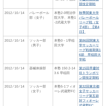
競技定期戦
2012 ⁄ 10 ⁄ 14
バレーボール
本塾2-0明治学
秋季関東大学
部（女子）
院大学、本塾1
バレーボール
-2武蔵大学
リーグ戦（女
子4部）【第4
日】
2012 ⁄ 10 ⁄ 14
ソッカー部
本塾0－1早稲
第86回関東大
（男子）
田大学
学サッカーリ
ーグ戦後期第1
6節 早稲田大
学戦
2012 ⁄ 10 ⁄ 14
器械体操部
本塾 150.2-14
第15回早慶対
3.6 早稲田
抗トランポリ
ン競技定期戦
2012 ⁄ 10 ⁄ 14
ソッカー部
本塾5-1フィオ
第32回東京都
（女子）
ーレ武蔵野FC
女子サッカー
リーグ第五節
対フィオーレ
武蔵野FC