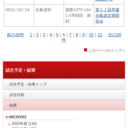
2012 ⁄ 10 ⁄ 14
合氣道部
義塾1370-144
第２１回早慶
1.5早稲田 敗
合氣道定期競
戦
技会
前の20件
1
｜
2
｜
3
｜
4
｜
5
｜
6
｜
7
｜
8
｜
9
｜
10
｜
11
次の20
件
このページのトップへ
試合予定・結果トップ
試合日程
結果
2025年度 (116)