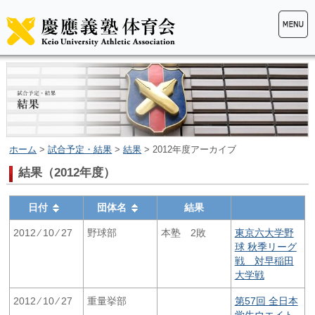
ホーム
>
試合予定・結果
>
結果
> 2012年度アーカイブ
結果（2012年度）
日付
団体名
結果
2012 ⁄ 10 ⁄ 27
野球部
本塾 2敗
東京六大学野
球 秋季リーグ
戦 対早稲田
大学戦
2012 ⁄ 10 ⁄ 27
重量挙部
第57回 全日本
学生ウエイト