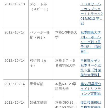
2012 ⁄ 10 ⁄ 19
スケート部
ＩＳＵワール
（スピード）
ドカップショ
ートトラック2
012/2013 第１
戦
2012 ⁄ 10 ⁄ 14
バレーボール
本塾1-3中央大
秋季関東大学
部（男子）
学
バレーボール
リーグ戦（男
子1部）【第9
日】
2012 ⁄ 10 ⁄ 14
弓術部（女
本塾５７－５
弓術部女子／
子）
８國學院大學
秋季リーグ戦
第５週【対國
學院大學戦】
2012 ⁄ 10 ⁄ 14
重量挙部
本塾60-129早
第56回早慶ウ
稲田大学
ェイトリフテ
ィング定期戦
2012 ⁄ 10 ⁄ 14
器械体操部
本塾 390.95 -
復活後第65回
417.50 早稲田
早慶対抗体操