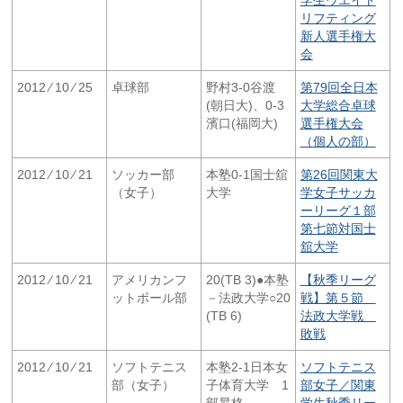
リフティング
新人選手権大
会
2012 ⁄ 10 ⁄ 25
卓球部
野村3-0谷渡
第79回全日本
(朝日大)、0-3
大学総合卓球
濱口(福岡大)
選手権大会
（個人の部）
2012 ⁄ 10 ⁄ 21
ソッカー部
本塾0-1国士舘
第26回関東大
（女子）
大学
学女子サッカ
ーリーグ１部
第七節対国士
舘大学
2012 ⁄ 10 ⁄ 21
アメリカンフ
20(TB 3)●本塾
【秋季リーグ
ットボール部
－法政大学○20
戦】第５節
(TB 6)
法政大学戦
敗戦
2012 ⁄ 10 ⁄ 21
ソフトテニス
本塾2-1日本女
ソフトテニス
部（女子）
子体育大学 1
部女子／関東
部昇格
学生秋季リー