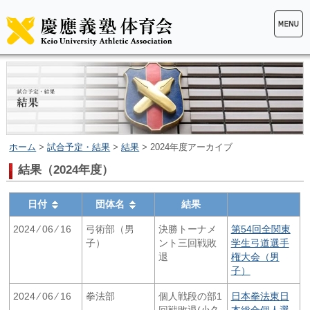
ホーム
>
試合予定・結果
>
結果
> 2024年度アーカイブ
結果（2024年度）
日付
団体名
結果
2024 ⁄ 06 ⁄ 16
弓術部（男
決勝トーナメ
第54回全関東
子）
ント三回戦敗
学生弓道選手
退
権大会（男
子）
2024 ⁄ 06 ⁄ 16
拳法部
個人戦段の部1
日本拳法東日
回戦敗退(小久
本総合個人選