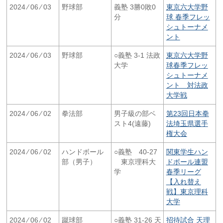
2024 ⁄ 06 ⁄ 03
野球部
義塾 3勝0敗0
東京六大学野
分
球 春季フレッ
シュトーナメ
ント
2024 ⁄ 06 ⁄ 03
野球部
○義塾 3-1 法政
東京六大学野
大学
球春季フレッ
シュトーナメ
ント 対法政
大学戦
2024 ⁄ 06 ⁄ 02
拳法部
男子級の部ベ
第23回日本拳
スト4(遠藤)
法埼玉県選手
権大会
2024 ⁄ 06 ⁄ 02
ハンドボール
○義塾 40-27
関東学生ハン
部（男子）
東京理科大
ドボール連盟
学
春季リーグ
【入れ替え
戦】東京理科
大学
2024 ⁄ 06 ⁄ 02
蹴球部
○義塾 31-26 天
招待試合 天理