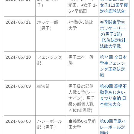
子）
稲田、●女子 1-
女子111回早慶
6 ○早稲田
対抗庭球試合
2024 ⁄ 06 ⁄ 11
ホッケー部
•本塾0‐3法政
春季関東学生
（男子）
大学
ホッケーリー
グ(男子1部)
【5位決定戦】
法政大学戦
2024 ⁄ 06 ⁄ 10
フェンシング
男子エペ 優
第74回 全日本
部
勝
学生フェンシ
ング王座決定
戦
2024 ⁄ 06 ⁄ 09
拳法部
男子級の部個
第40回 高幡不
人戦１位(ソー
動尊あじさい
ナイン)、男子
まつり奉納 日
級の部個人戦
本拳法大会
４位(澁沢賢)
2024 ⁄ 06 ⁄ 08
バレーボール
⚫️義塾0-3早稲
第88回早慶バ
部（男子）
田大学
レーボール定
期戦