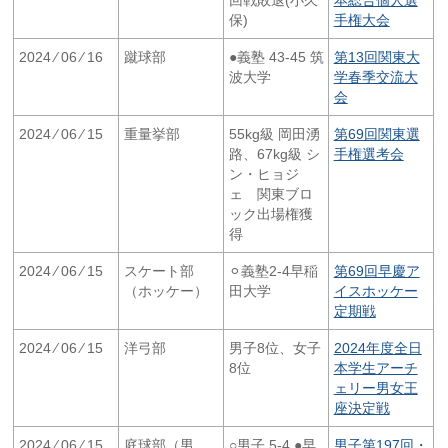
保)
手権大会
2024 ⁄ 06 ⁄ 16
蹴球部
●義塾 43-45 筑
第13回関東大
波大学
学春季交流大
会
2024 ⁄ 06 ⁄ 15
重量挙部
55kg級 岡田湧
第69回関東選
路、67kg級 シ
手権選考会
ン・ヒョジ
ェ 関東ブロ
ック出場権獲
得
2024 ⁄ 06 ⁄ 15
スケート部
⚪︎義塾2-4早稲
第69回早慶ア
（ホッケー）
田大学
イスホッケー
定期戦
2024 ⁄ 06 ⁄ 15
洋弓部
男子8位、女子
2024年度全日
8位
本学生アーチ
ェリー男女王
座決定戦
2024 ⁄ 06 ⁄ 15
庭球部（男
○男子 5-4 ●早
男子第197回・