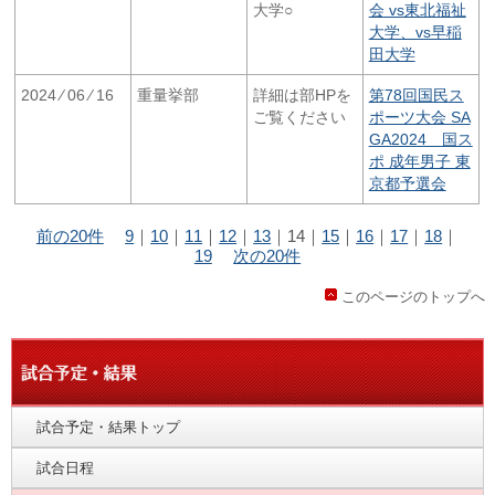
大学○
会 vs東北福祉
大学、vs早稲
田大学
2024 ⁄ 06 ⁄ 16
重量挙部
詳細は部HPを
第78回国民ス
ご覧ください
ポーツ大会 SA
GA2024 国ス
ポ 成年男子 東
京都予選会
前の20件
9
｜
10
｜
11
｜
12
｜
13
｜
14
｜
15
｜
16
｜
17
｜
18
｜
19
次の20件
このページのトップへ
試合予定・結果トップ
試合日程