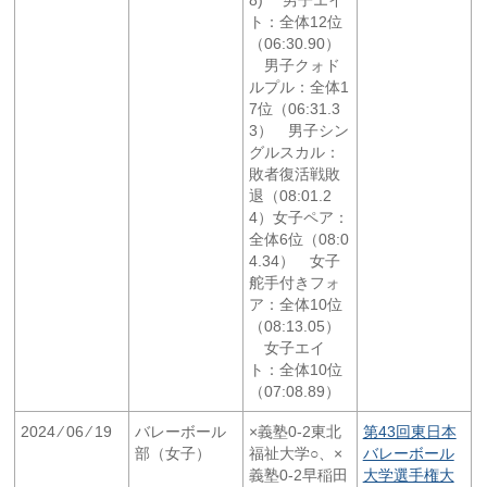
ト：全体12位
（06:30.90）
男子クォド
ルプル：全体1
7位（06:31.3
3） 男子シン
グルスカル：
敗者復活戦敗
退（08:01.2
4）女子ペア：
全体6位（08:0
4.34） 女子
舵手付きフォ
ア：全体10位
（08:13.05）
女子エイ
ト：全体10位
（07:08.89）
2024 ⁄ 06 ⁄ 19
バレーボール
×義塾0-2東北
第43回東日本
部（女子）
福祉大学○、×
バレーボール
義塾0-2早稲田
大学選手権大