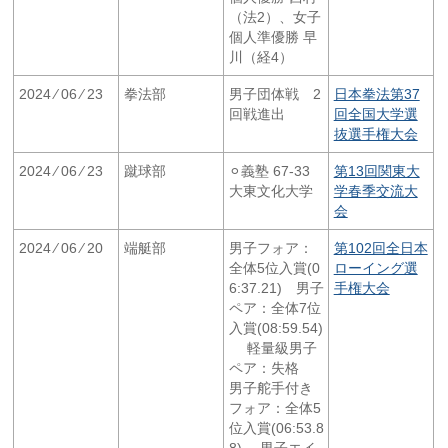
（法2）、女子
個人準優勝 早
川（経4）
2024 ⁄ 06 ⁄ 23
拳法部
男子団体戦 2
日本拳法第37
回戦進出
回全国大学選
抜選手権大会
2024 ⁄ 06 ⁄ 23
蹴球部
⚪︎義塾 67-33
第13回関東大
大東文化大学
学春季交流大
会
2024 ⁄ 06 ⁄ 20
端艇部
男子フォア：
第102回全日本
全体5位入賞(0
ローイング選
6:37.21) 男子
手権大会
ペア：全体7位
入賞(08:59.54)
軽量級男子
ペア：失格
男子舵手付き
フォア：全体5
位入賞(06:53.8
8) 男子エイ