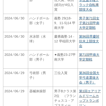
(総3)が4位入
ラック自転車
賞
競技大会
2024 ⁄ 06 ⁄ 30
ハンドボール
義塾 29(18-
男子第71回女
部（女子）
9、11-5)14 甲
子第21回甲南
南大学
大学定期戦
2024 ⁄ 06 ⁄ 30
水泳部（水
慶應義塾 14 -
第96回早慶対
球）
12 早稲田大学
抗水上競技大
会
2024 ⁄ 06 ⁄ 30
ハンドボール
⚫︎義塾23-27甲
第71回甲南大
部（男子）
南大学
学定期戦
2024 ⁄ 06 ⁄ 29
弓術部（男
三位入賞
第36回全国大
子）
学弓道選抜大
会（男子）
2024 ⁄ 06 ⁄ 29
器械体操部
男子Bクラス第
第1回エアリア
2位 （フラン
ルドリームカ
チェスコ・ア
ップトランポ
ゴスティー
リン