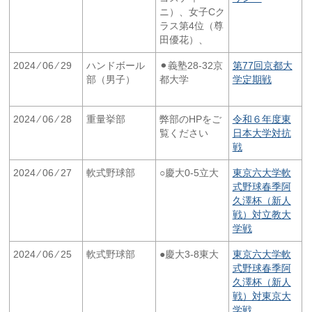
ニ）、女子Cク
ラス第4位（尊
田優花）、
2024 ⁄ 06 ⁄ 29
ハンドボール
⚫︎義塾28-32京
第77回京都大
部（男子）
都大学
学定期戦
2024 ⁄ 06 ⁄ 28
重量挙部
弊部のHPをご
令和６年度東
覧ください
日本大学対抗
戦
2024 ⁄ 06 ⁄ 27
軟式野球部
○慶大0-5立大
東京六大学軟
式野球春季阿
久澤杯（新人
戦）対立教大
学戦
2024 ⁄ 06 ⁄ 25
軟式野球部
●慶大3-8東大
東京六大学軟
式野球春季阿
久澤杯（新人
戦）対東京大
学戦