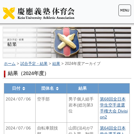
ホーム
>
試合予定・結果
>
結果
> 2024年度アーカイブ
結果（2024年度）
日付
団体名
結果
2024 ⁄ 07 ⁄ 06
空手部
男子個人組手
第68回全日本
岩本(総3)第3
学生空手道選
位
手権大会 Divisi
on2
2024 ⁄ 07 ⁄ 06
自転車競技
山田(法4)が7
第64回全日本
部
位入賞、秋田
学生選手権ト